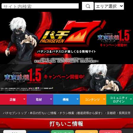
パチンコ・パチスロを楽しむための情報サイト パチ７！
新台情報から攻略情報、全国のチラシ情報まで、完全無料で配信中！
コミュニティ
店舗
取材
機種
コンテンツ
ログイン
パチセブントップ
本日の打ちいこ情報
チラシ検索（都道府県から探す）
京都府
長岡京市
打ちいこ情報