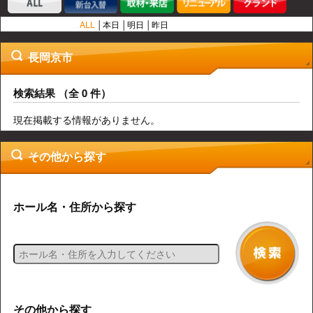
ALL
本日
明日
昨日
長岡京市
検索結果 （全 0 件）
現在掲載する情報がありません。
その他から探す
ホール名・住所から探す
その他から探す