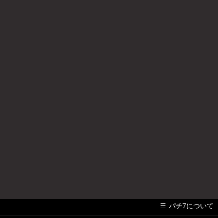
パチ7について