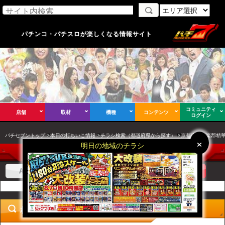
パチンコ・パチスロが楽しくなる情報サイト
コミュニティ
店舗
取材
機種
コンテンツ
ログイン
パチセブントップ
本日の打ちいこ情報
チラシ検索（都道府県から探す）
京都府
相楽郡精
×
×
明日の地域のチラシ
打ちいこ情報
ALL
本日
明日
昨日
相楽郡精華町