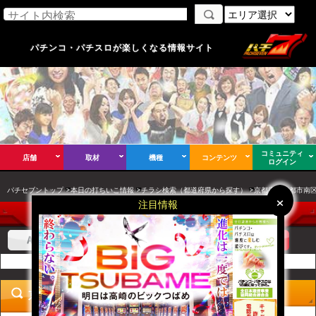
パチンコ・パチスロが楽しくなる情報サイト
コミュニティ
店舗
取材
機種
コンテンツ
ログイン
パチセブントップ
本日の打ちいこ情報
チラシ検索（都道府県から探す）
京都府
京都市南
×
×
注目情報
打ちいこ情報
ALL
本日
明日
昨日
京都市南区