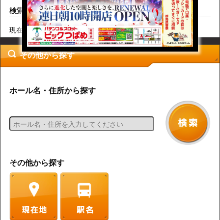
検索結果 （全 0 件）
現在掲載する情報がありません。
その他から探す
ホール名・住所から探す
その他から探す