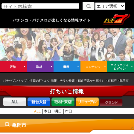
パチンコ・パチスロが楽しくなる情報サイト
コミュニティ
店舗
取材
機種
コンテンツ
ログイン
パチセブントップ
本日の打ちいこ情報
チラシ検索（都道府県から探す）
京都府
亀岡市
打ちいこ情報
ALL
本日
明日
昨日
亀岡市