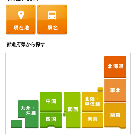
都道府県から探す