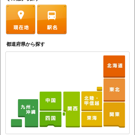
都道府県から探す