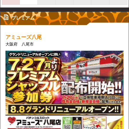
プレミアム
アミューズ八尾
大阪府 八尾市