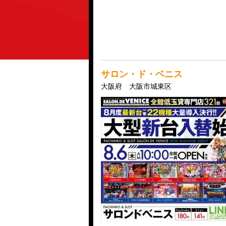
サロン・ド・ベニス
大阪府 大阪市城東区