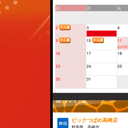
日
月
火
2
3
4
9
10
11
山の日
16
17
18
23
24
25
30
31
プレミアム
ビックつばめ高崎店
群馬県 高崎市