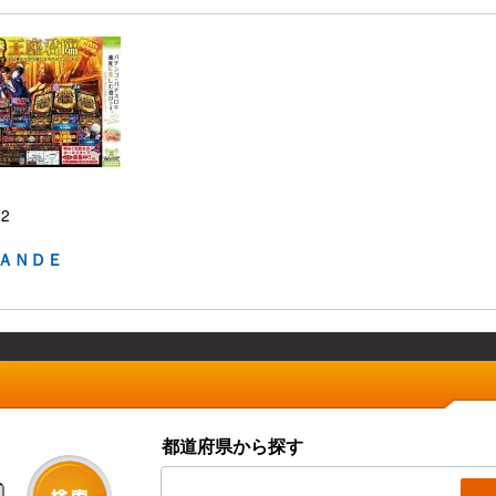
02
ＡＮＤＥ
都道府県から探す