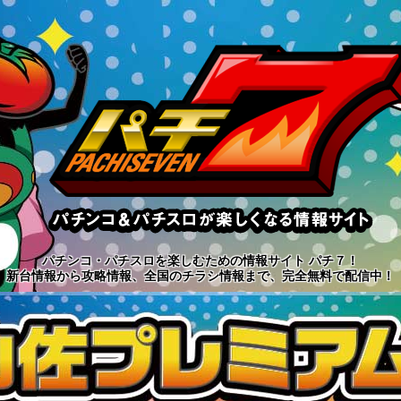
パチンコ・パチスロを楽しむための情報サイト パチ７！
新台情報から攻略情報、全国のチラシ情報まで、完全無料で配信中！