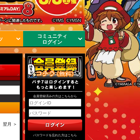
コミュニティ
ツ
ログイン
会員登録済みの方はこちらから
翌月 ＞
パスワードを忘れた方はこちら