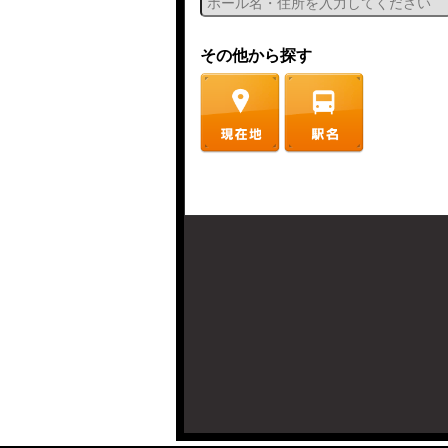
その他から探す