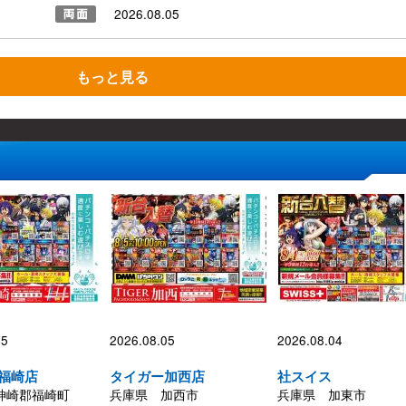
2026.08.05
もっと見る
05
2026.08.05
2026.08.04
福崎店
タイガー加西店
社スイス
神崎郡福崎町
兵庫県 加西市
兵庫県 加東市