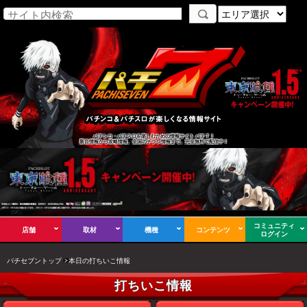
パチンコ・パチスロを楽しむための情報サイト パチ７！
新台情報から攻略情報、全国のチラシ情報まで、完全無料で配信中！
コミュニティ
店舗
取材
機種
コンテンツ
ログイン
パチセブントップ
本日の打ちいこ情報
打ちいこ情報