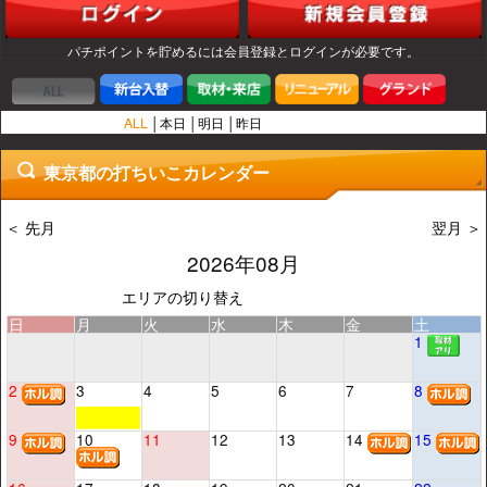
パチポイントを貯めるには会員登録とログインが必要です。
ALL
本日
明日
昨日
東京都の打ちいこカレンダー
＜ 先月
翌月 ＞
2026年08月
エリアの切り替え
日
月
火
水
木
金
土
1
2
3
4
5
6
7
8
9
10
11
12
13
14
15