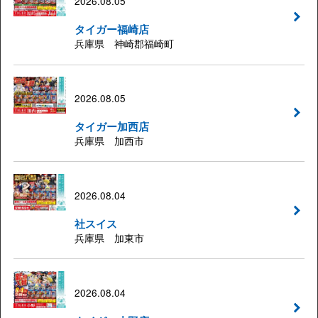
2026.08.05
タイガー福崎店
兵庫県 神崎郡福崎町
2026.08.05
タイガー加西店
兵庫県 加西市
2026.08.04
社スイス
兵庫県 加東市
2026.08.04