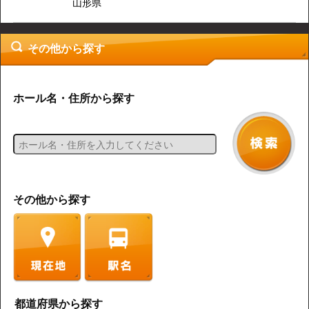
山形県
その他から探す
ホール名・住所から探す
その他から探す
都道府県から探す