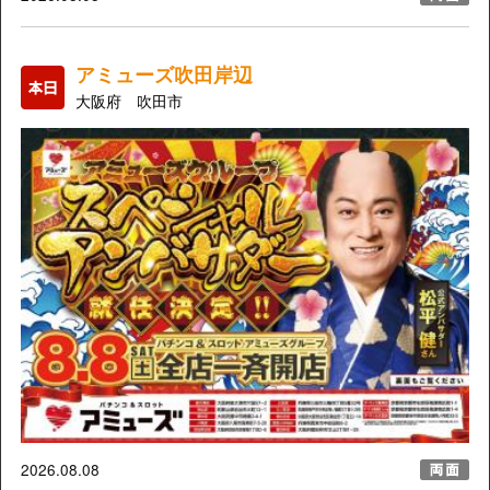
アミューズ吹田岸辺
大阪府 吹田市
2026.08.08