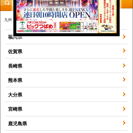
九州・沖縄
九州・沖縄地方の都道府県から選択してください
福岡県
佐賀県
長崎県
熊本県
大分県
宮崎県
鹿児島県