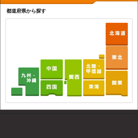
都道府県から探す