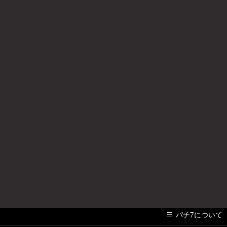
パチ7について