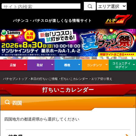
パチンコ・パチスロが楽しくなる情報サイト
コミュニティ
店舗
取材
機種
コンテンツ
ログイン
パチセブントップ
本日の打ちいこ情報
打ちいこカレンダー
エリア切り替え
打ちいこカレンダー
四国
四国地方の都道府県から選択してください