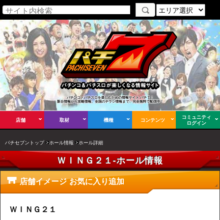
パチンコ・パチスロを楽しむための情報サイト パチ７！
新台情報から攻略情報、全国のチラシ情報まで、完全無料で配信中！
コミュニティ
店舗
取材
機種
コンテンツ
ログイン
パチセブントップ
ホール情報
ホール詳細
ＷＩＮＧ２１-ホール情報
店舗イメージ お気に入り追加
ＷＩＮＧ２１