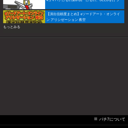
【演出信頼度まとめ】eソードアート・オンライ
ン アリシゼーション 夜空
もっとみる
パチ7について