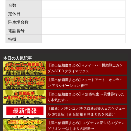
台数
定休日
駐車場台数
電話番号
特徴
本日の人気記事
【演出信頼度まとめ】eフィーバー機動戦士ガン
ダムSEED クライマックス
【演出信頼度まとめ】eソードアート・オンライ
ン アリシゼーション 夜空
【演出信頼度まとめ】e 無職転生 ～異世界行った
ら本気だす～
【最新】パチンコ パチスロ新台導入日スケジュー
ル (8/8更新)｜新台情報 & 噂まとめをお届け
【演出信頼度まとめ】エヴァ17ｅ新世紀エヴァン
ゲリオン 〜はじまりの記憶〜