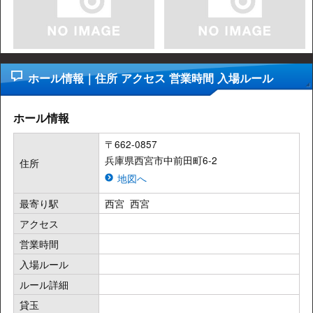
ホール情報｜住所 アクセス 営業時間 入場ルール
ホール情報
〒662-0857
兵庫県西宮市中前田町6-2
住所
地図へ
最寄り駅
西宮 西宮
アクセス
営業時間
入場ルール
ルール詳細
貸玉