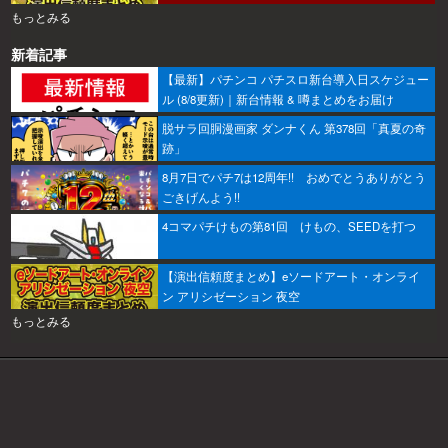
もっとみる
新着記事
【最新】パチンコ パチスロ新台導入日スケジュー
ル (8/8更新)｜新台情報 & 噂まとめをお届け
脱サラ回胴漫画家 ダンナくん 第378回「真夏の奇
跡」
8月7日でパチ7は12周年!! おめでとうありがとう
ごきげんよう!!
4コマパチけもの第81回 けもの、SEEDを打つ
【演出信頼度まとめ】eソードアート・オンライ
ン アリシゼーション 夜空
もっとみる