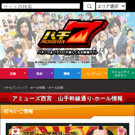
パチンコ・パチスロを楽しむための情報サイト パチ７！
新台情報から攻略情報、全国のチラシ情報まで、完全無料で配信中！
コミュニティ
店舗
取材
機種
コンテンツ
ログイン
パチセブントップ
ホール情報
ホール詳細
アミューズ西宮 山手幹線通り-ホール情報
打ちいこ情報