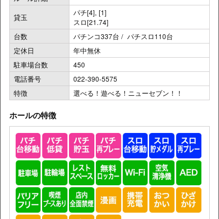
パチ[4], [1]
貸玉
スロ[21.74]
台数
パチンコ337台 / パチスロ110台
定休日
年中無休
駐車場台数
450
電話番号
022-390-5575
特徴
選べる！遊べる！ニューセブン！！
ホールの特徴