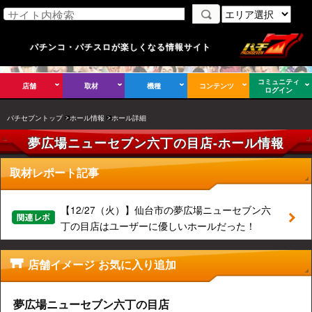
パチンコ・パチスロが楽しくなる情報サイト
コミュニティ
店舗
取材
機種
コンテンツ
ログイン
パチセブントップ
ホール情報
ホール詳細
夢広場ニューセブン六丁の目店-ホール情報
取材レポート記事
【12/27（火）】仙台市の夢広場ニューセブン六
丁の目店はユーザーに優しいホールだった！
店舗イメージ お気に入り追加
夢広場ニューセブン六丁の目店