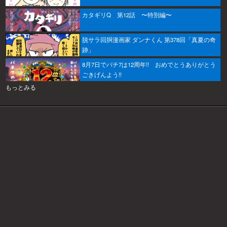
カタギリQ 第12話 〜特別編〜
脱サラ回胴漫画家 ダンナくん 第378回「真夏の奇
跡」
8月7日でパチ7は12周年!! おめでとうありがとう
ごきげんよう!!
もっとみる