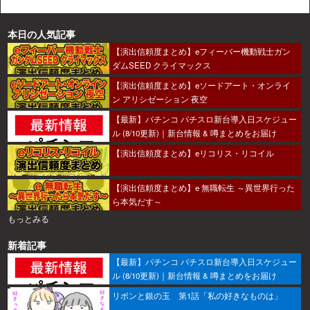
本日の人気記事
【演出信頼度まとめ】eフィーバー機動戦士ガン
ダムSEED クライマックス
【演出信頼度まとめ】eソードアート・オンライ
ン アリシゼーション 夜空
【最新】パチンコ パチスロ新台導入日スケジュー
ル (8/10更新)｜新台情報 & 噂まとめをお届け
【演出信頼度まとめ】eリコリス・リコイル
【演出信頼度まとめ】e 無職転生 ～異世界行った
ら本気だす～
もっとみる
新着記事
【最新】パチンコ パチスロ新台導入日スケジュー
ル (8/10更新)｜新台情報 & 噂まとめをお届け
リボンと銀の玉 第1話「私の好きなものは」