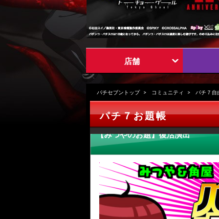
店舗
パチセブントップ
コミュニティ
パチ７自
パチ７お題帳
【みつやのお題】復活演出