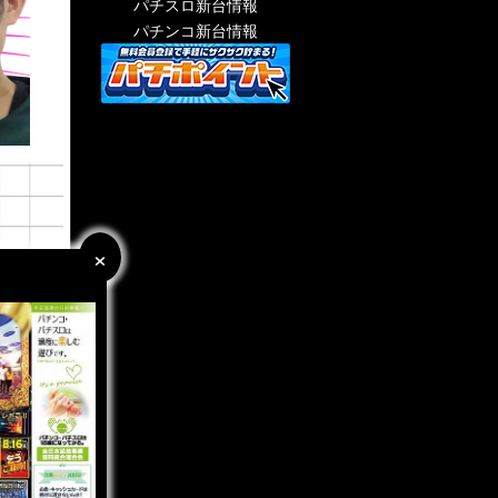
パチスロ新台情報
パチンコ新台情報
×
×