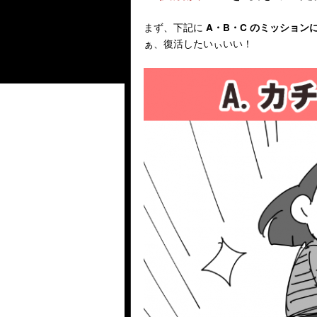
まず、下記に
A・B・C のミッション
ぁ、復活したいぃいい！