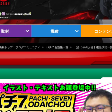
取材
機種
コンテン
由帳トップ｜ブログコミュニティ
パチ７お題帳一覧
【みつやのお題】復活演出一