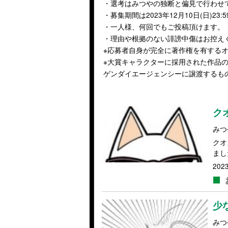
・選考はみつやの独断と偏見で行わせ
・募集期間は2023年12月10日(日)23:
・一人様、何回でもご投稿頂けます。
・理由や根拠のない誹謗中傷はお控え
※応募者自身が完全に著作権を有する
※大賞キャラクターに採用された作品の
ゲンダイエージェンシーに譲渡するも
ク
みつ
クオ
まし
2023
少
みつ