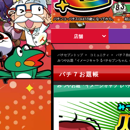
店舗
パチセブントップ
コミュニティ
パチ７自
みつやお題『イメージキャラ【パチセブンちゃん
パチ７お題帳
みつやお題『イメージキャラ【パ