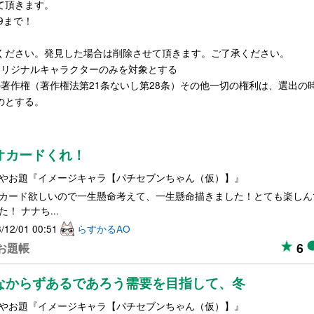
て頂きます。
59まで！
ください。発見した場合は削除させて頂きます。ご了承ください。
オリジナルキャラクターのみを対象とする
著作権（著作権法第21条ないし第28条）その他一切の権利は、選出の
のとする。
オカードくれ！
やお題『イメージキャラ【パチセブンちゃん（仮）】』
カード欲しいので一生懸命考えて、一生懸命描きました！とても楽しん
た！ ナナち...
/12/01 00:51
らすかるAO
6
お題帳
なからずあるであろう需要を目指して、冬
やお題『イメージキャラ【パチセブンちゃん（仮）】』