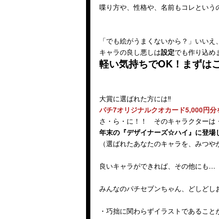
喋り方や、性格や、名前もコレという
「でも絵がうまくないから？」いいえ
キャラの良し悪しは
でも作り込め
設定
軽い気持ちでOK！まずは
大賞に選ばれた方には‼
パチ7オリジナルクオカード5,000円
さ・ら・に！！ そのキャラクターは
年末の『デザイナーズ☆ハイ』に登場
（選ばれたあなたのキャラを、みつや
良いキャラができれば、その他にも…
みんなのパチセブンちゃん、どしどし
・巧拙に関わらずイラストであること