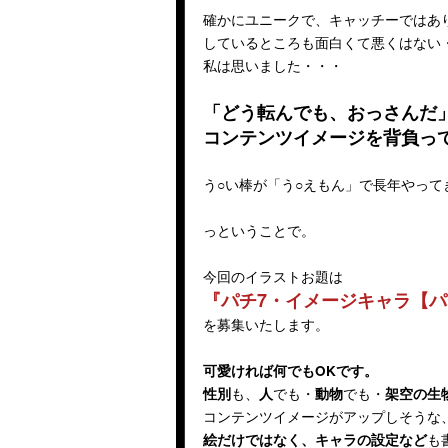
確かにユニークで、キャッチーではあ
しているところも面白くて悪くはない
私は思いました・・・
「どう転んでも、おっさんだ
コンテンツイメージを背負っ
う○い棒が「う○えもん」で長年やって
っということで。
今回のイラストお題は
『パチ7・イメージキャラ【
を募集いたします。
可愛ければ何でもOKです。
も、
でも・
でも・
性別
人
動物
架空の生
コンテンツイメージがアップしそうな
も
絵だけではなく、キャラの設定など