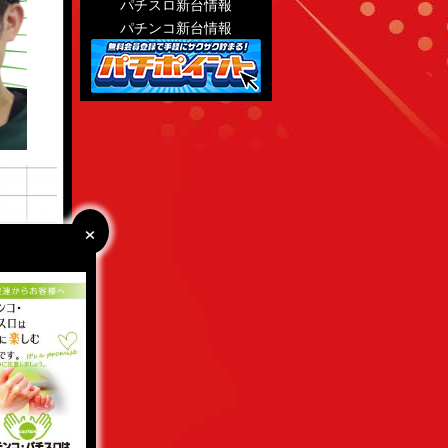
パチスロ新台情報
パチンコ新台情報
×
×