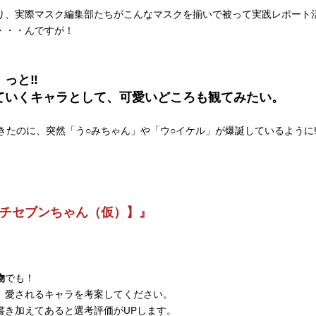
り、実際マスク編集部たちがこんなマスクを揃いで被って実践レポート
・・・んですが！
」っと‼
ていくキャラとして、可愛いどころも観てみたい。
きたのに、突然「う○みちゃん」や「ウ○イケル」が爆誕しているように
パチセブンちゃん（仮）】』
でも！
物
、愛されるキャラを考案してください。
書き加えてあると選考評価がUPします。