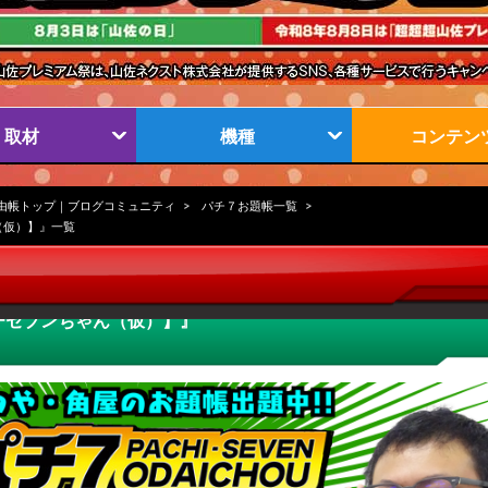
取材
機種
コンテン
由帳トップ｜ブログコミュニティ
パチ７お題帳一覧
（仮）】』一覧
チセブンちゃん（仮）】』