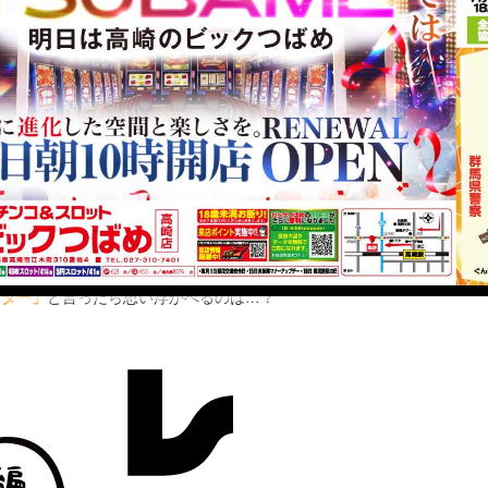
どうも、みつやです!!
イ』を連載しております。
から読んでみてね！）
は私のターンです！ フフフわくわくしますね！ ねっ！
・・・
と言ったら思い浮かべるのは…？
クター」