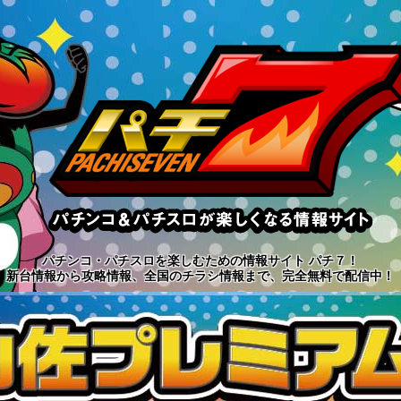
パチンコ・パチスロを楽しむための情報サイト パチ７！
新台情報から攻略情報、全国のチラシ情報まで、完全無料で配信中！