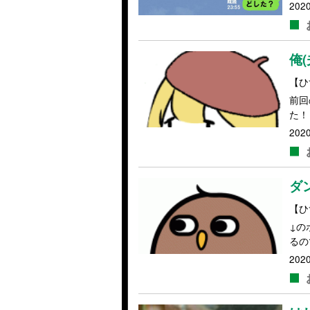
2020
俺
【ひ
前回
た！
2020
ダ
【ひ
↓の
るの
2020