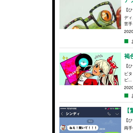
【ひ
ディ
苦手ヾ
2020
褐
【ひ
ビタ
ビ...
2020
【
【ひ
両手