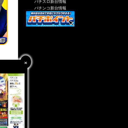
パチスロ新台情報
パチンコ新台情報
×
×