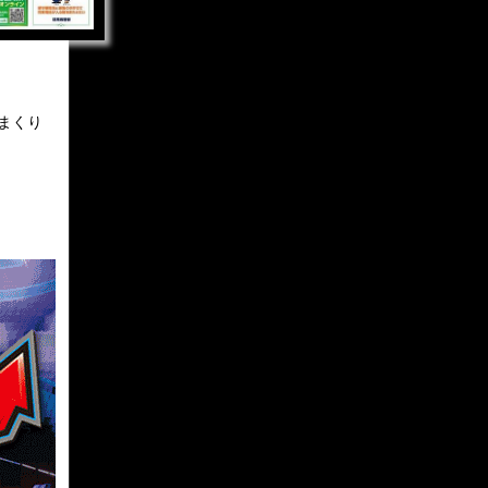
まくり
！