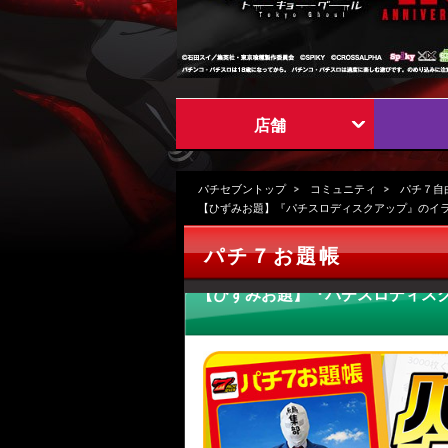
店舗
パチセブントップ
コミュニティ
パチ７自
【ひずみお題】『パチスロディスクアップ』のイ
パチ７お題帳
【ひずみお題】『パチスロディス