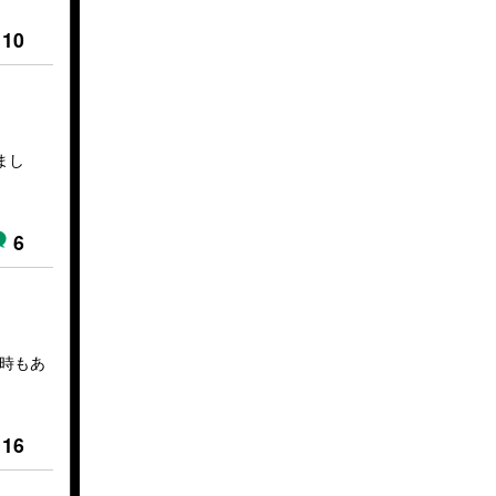
10
まし
6
い時もあ
16