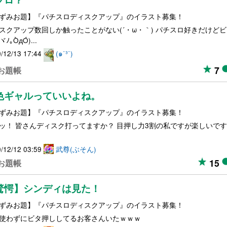
ずみお題】『パチスロディスクアップ』のイラスト募集！
スクアップ数回しか触ったことがない(´・ω・｀) パチスロ好きだけど
ﾉ｡ÒдÓ)...
/12/13 17:44
(๑˙³˙)
7
お題帳
色ギャルっていいよね。
ずみお題】『パチスロディスクアップ』のイラスト募集！
ッ！ 皆さんディスク打ってますか？ 目押し力3割の私ですが楽しいで
/12/12 03:59
武尊(ぶそん)
15
お題帳
驚愕】シンディは見た！
ずみお題】『パチスロディスクアップ』のイラスト募集！
使わずにビタ押ししてるお客さんいたｗｗｗ