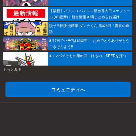
【最新】パチンコ パチスロ新台導入日スケジュー
ル (8/8更新)｜新台情報 & 噂まとめをお届け
脱サラ回胴漫画家 ダンナくん 第378回「真夏の奇
跡」
8月7日でパチ7は12周年!! おめでとうありがとう
ごきげんよう!!
4コマパチけもの第81回 けもの、SEEDを打つ
もっとみる
コミュニティへ