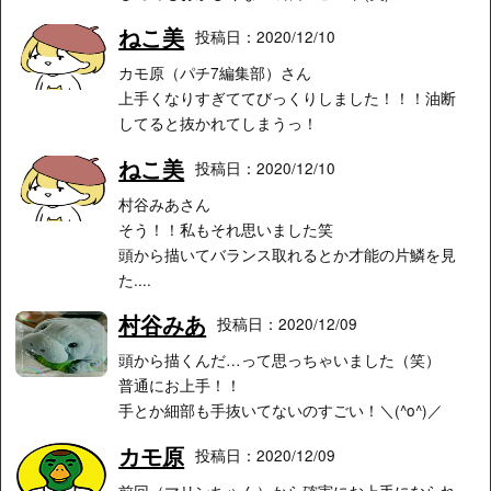
ねこ美
投稿日：2020/12/10
カモ原（パチ7編集部）さん
上手くなりすぎててびっくりしました！！！油断
してると抜かれてしまうっ！
ねこ美
投稿日：2020/12/10
村谷みあさん
そう！！私もそれ思いました笑
頭から描いてバランス取れるとか才能の片鱗を見
た....
村谷みあ
投稿日：2020/12/09
頭から描くんだ…って思っちゃいました（笑）
普通にお上手！！
手とか細部も手抜いてないのすごい！＼(^o^)／
カモ原
投稿日：2020/12/09
前回（マリンちゃん）から確実にお上手になられ