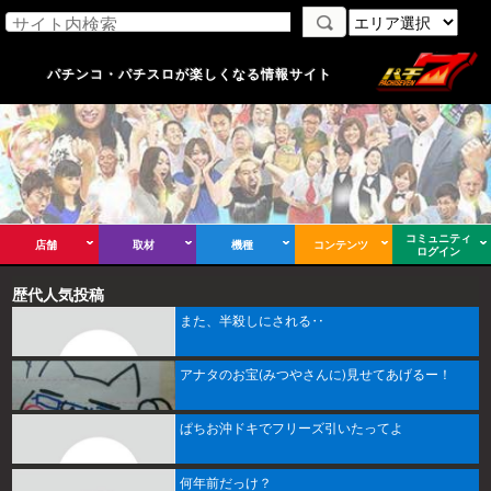
パチンコ・パチスロが楽しくなる情報サイト
コミュニティ
店舗
取材
機種
コンテンツ
ログイン
歴代人気投稿
また、半殺しにされる‥
アナタのお宝(みつやさんに)見せてあげるー！
ぱちお沖ドキでフリーズ引いたってよ
何年前だっけ？