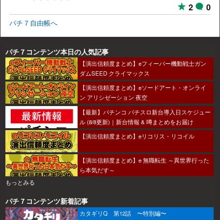
2
0
パチ７自由帳へ
パチ７コンテンツ本日の人気記事
【演出信頼度まとめ】eフィーバー機動戦士ガン
ダムSEED クライマックス
【演出信頼度まとめ】eソードアート・オンライ
ン アリシゼーション 夜空
【最新】パチンコ パチスロ新台導入日スケジュー
ル (8/8更新)｜新台情報 & 噂まとめをお届け
【演出信頼度まとめ】eリコリス・リコイル
【演出信頼度まとめ】e 無職転生 ～異世界行った
ら本気だす～
もっとみる
パチ７コンテンツ新着記事
カタギリQ 第12話 〜特別編〜