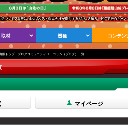
取材
機種
コンテン
由帳トップ｜ブログコミュニティ
コラム（ブログ）一覧
覧
く
マイページ