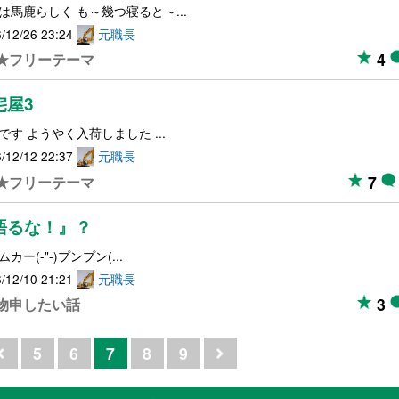
は馬鹿らしく も～幾つ寝ると～...
/12/26 23:24
元職長
4
★フリーテーマ
宅屋3
です ようやく入荷しました ...
/12/12 22:37
元職長
7
★フリーテーマ
語るな！』？
カー(-"-)プンプン(...
/12/10 21:21
元職長
3
物申したい話
5
6
7
8
9