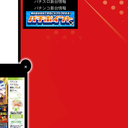
パチスロ新台情報
パチンコ新台情報
×
×