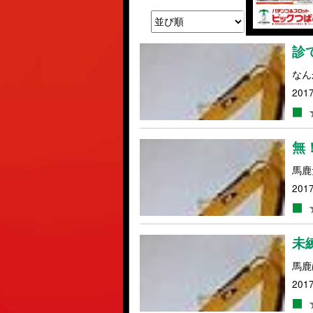
診
なん
2017
無
馬鹿
2017
未
馬鹿
2017