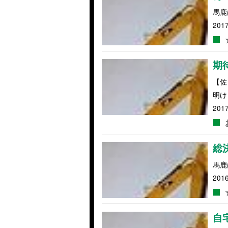
馬鹿
2017
期
【佐
明け
2017
総
馬鹿
2016
自