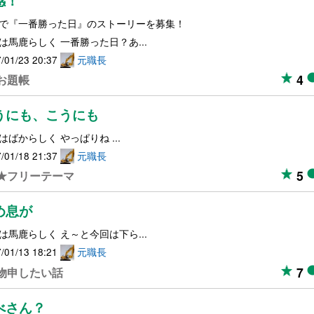
感！
で『一番勝った日』のストーリーを募集！
は馬鹿らしく 一番勝った日？あ...
/01/23 20:37
元職長
4
お題帳
うにも、こうにも
はばからしく やっぱりね ...
/01/18 21:37
元職長
5
★フリーテーマ
め息が
は馬鹿らしく え～と今回は下ら...
/01/13 18:21
元職長
7
物申したい話
べさん？