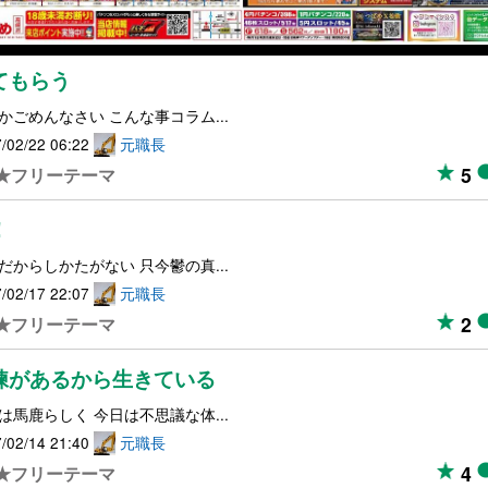
てもらう
かごめんなさい こんな事コラム...
/02/22 06:22
元職長
5
★フリーテーマ
！
だからしかたがない 只今鬱の真...
/02/17 22:07
元職長
2
★フリーテーマ
練があるから生きている
は馬鹿らしく 今日は不思議な体...
/02/14 21:40
元職長
4
★フリーテーマ