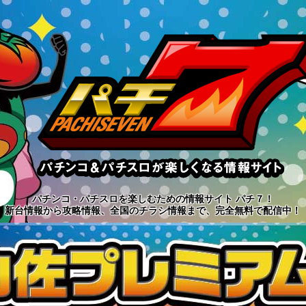
パチンコ・パチスロを楽しむための情報サイト パチ７！
新台情報から攻略情報、全国のチラシ情報まで、完全無料で配信中！