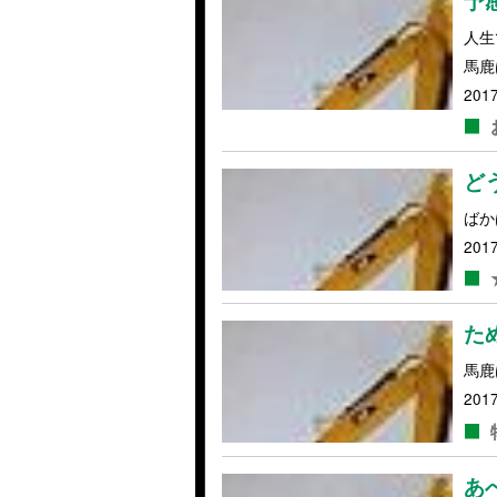
予
人生
馬鹿
2017
ど
ばか
2017
た
馬鹿
2017
あ