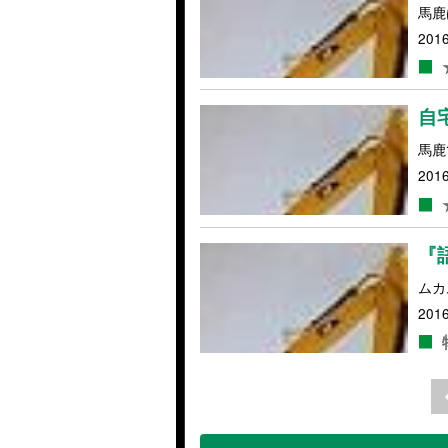
馬鹿
2016
自
馬鹿
2016
『
ムカム
2016