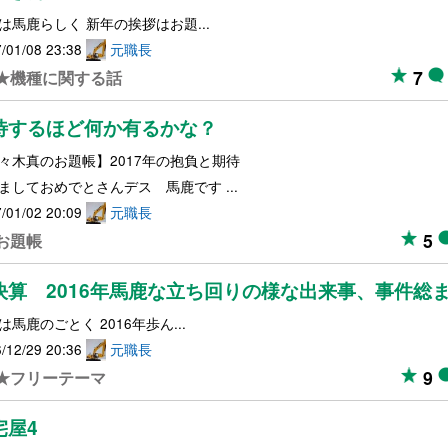
は馬鹿らしく 新年の挨拶はお題...
/01/08 23:38
元職長
7
★機種に関する話
待するほど何か有るかな？
々木真のお題帳】2017年の抱負と期待
ましておめでとさんデス 馬鹿です ...
/01/02 20:09
元職長
5
お題帳
決算 2016年馬鹿な立ち回りの様な出来事、事件総
は馬鹿のごとく 2016年歩ん...
/12/29 20:36
元職長
9
★フリーテーマ
宅屋4