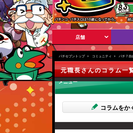
店舗
パチセブントップ
コミュニティ
パチ７自
元職長さんのコラム一
メニュー
コラムをか