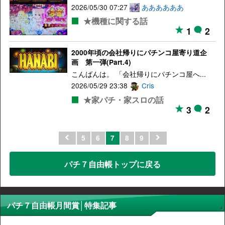
2026/05/30 07:27
ああああああ
★機種に関する話
1
2
2000年頃の会社帰りにパチンコ屋寄り道企
画 第一弾(Part.4)
こんばんは。 「会社帰りにパチンコ屋へ...
2026/05/29 23:38
Cris
★家パチ・家スロの話
3
2
5
6
7
8
9
パチ７自由帳トップに戻る
パチ７自由帳月間賞│特集記事