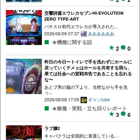
交響詩篇エウレカセブンHI-EVOLUTION
ZERO TYPE-ART
パチスロ初代エウレカが導入された...
2026/06/09 07:37
ああああああ
★機種に関する話
2
0
昨日の今日〜トイレで手を洗わずにホールに
戻っていくテメェはホールを共有する我ら、
果ては社会への宣戦布告であることを忘れる
な〜
あとブ男の脇の下より、当然ながら手を洗
っ...
2026/06/08 17:05
ギャンtube
★稼働・実戦・立ち回りレポート
3
6
ラブ嬢2
キャバクラは全国的に衰退している...