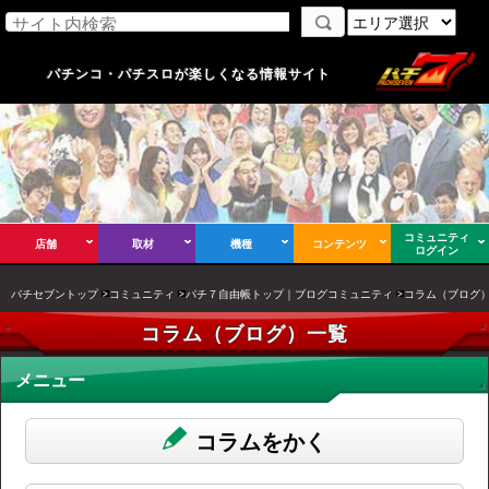
パチンコ・パチスロが楽しくなる情報サイト
コミュニティ
店舗
取材
機種
コンテンツ
ログイン
パチセブントップ
コミュニティ
パチ７自由帳トップ｜ブログコミュニティ
コラム（ブログ
コラム（ブログ）一覧
メニュー
コラムをかく