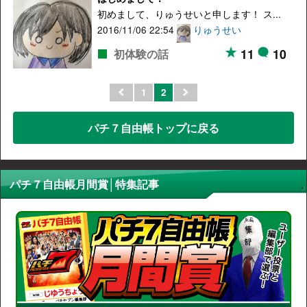
初めまして、りゅうせいと申します！ ス...
2016/11/06 22:54
りゅうせい
11
10
初体験の話
1
2
パチ７自由帳トップに戻る
パチ７自由帳月間賞│特集記事