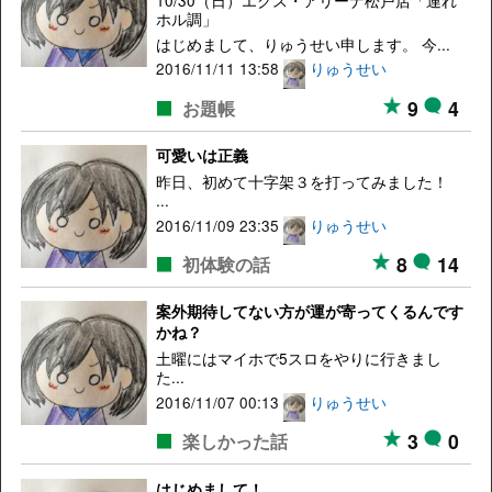
ホル調」
はじめまして、りゅうせい申します。 今...
2016/11/11 13:58
りゅうせい
9
4
お題帳
可愛いは正義
昨日、初めて十字架３を打ってみました！
...
2016/11/09 23:35
りゅうせい
8
14
初体験の話
案外期待してない方が運が寄ってくるんです
かね？
土曜にはマイホで5スロをやりに行きまし
た...
2016/11/07 00:13
りゅうせい
3
0
楽しかった話
はじめまして！