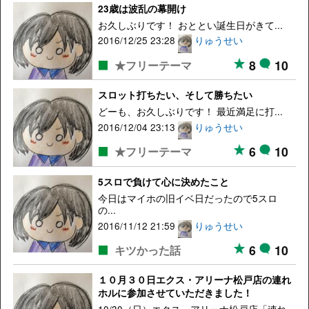
23歳は波乱の幕開け
お久しぶりです！ おととい誕生日がきて...
2016/12/25 23:28
りゅうせい
8
10
★フリーテーマ
スロット打ちたい、そして勝ちたい
どーも、お久しぶりです！ 最近満足に打...
2016/12/04 23:13
りゅうせい
6
10
★フリーテーマ
5スロで負けて心に決めたこと
今日はマイホの旧イベ日だったので5スロ
の...
2016/11/12 21:59
りゅうせい
6
10
キツかった話
１０月３０日エクス・アリーナ松戸店の連れ
ホルに参加させていただきました！
10/30（日）エクス・アリーナ松戸店「連れ