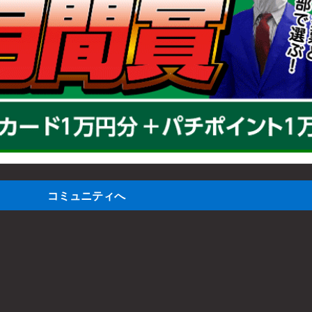
コミュニティへ