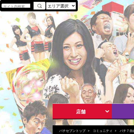
店舗
パチセブントップ
コミュニティ
パチ７自