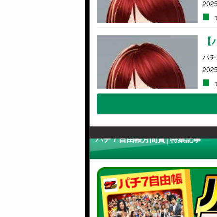
2025
【
パチ
2025
パチ７自由帳月間賞│特集記事