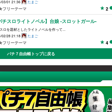
/03/01 21:36
たまご
2
★フリーテーマ
パチスロライトノベル】台娘 -スロットガール-
スロを題材としたライトノベルを作って...
/02/28 21:18
たまご
4
★フリーテーマ
パチ７自由帳トップに戻る