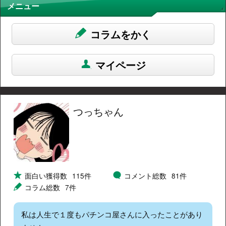
メニュー
コラムをかく
マイページ
つっちゃん
面白い獲得数
115件
コメント総数
81件
コラム総数
7件
私は人生で１度もパチンコ屋さんに入ったことがあり