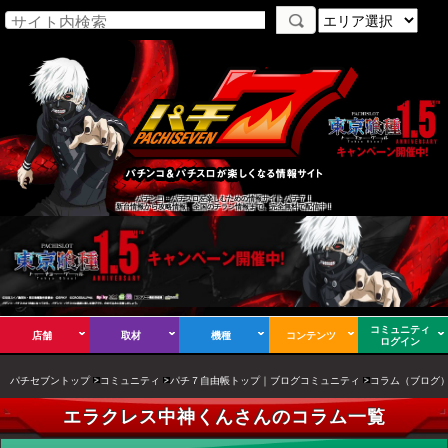
パチンコ・パチスロを楽しむための情報サイト パチ７！
新台情報から攻略情報、全国のチラシ情報まで、完全無料で配信中！
コミュニティ
店舗
取材
機種
コンテンツ
ログイン
パチセブントップ
コミュニティ
パチ７自由帳トップ｜ブログコミュニティ
コラム（ブログ
エラクレス中神くんさんのコラム一覧