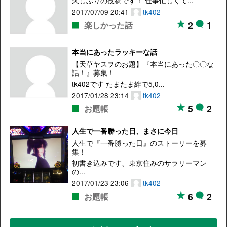
久しぶりの投稿です！ 仕事忙しくて...
2017/07/09 20:41
tk402
2
1
楽しかった話
本当にあったラッキーな話
【天草ヤスヲのお題】『本当にあった〇〇な
話！』募集！
tk402です たまたま絆で5,0...
2017/01/28 23:14
tk402
5
2
お題帳
人生で一番勝った日、まさに今日
人生で『一番勝った日』のストーリーを募
集！
初書き込みです、東京住みのサラリーマン
の...
2017/01/23 23:06
tk402
6
2
お題帳