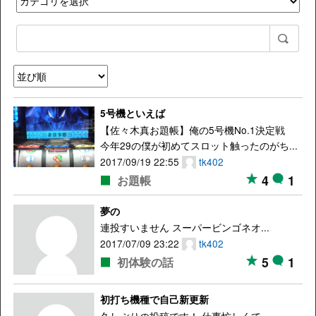
5号機といえば
【佐々木真お題帳】俺の5号機No.1決定戦
今年29の僕が初めてスロット触ったのがち...
2017/09/19 22:55
tk402
4
1
お題帳
夢の
連投すいません スーパービンゴネオ...
2017/07/09 23:22
tk402
5
1
初体験の話
初打ち機種で自己新更新