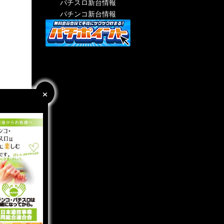
パチスロ新台情報
パチンコ新台情報
×
×