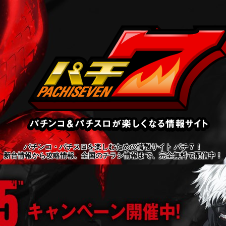
パチンコ・パチスロを楽しむための情報サイト パチ７！
新台情報から攻略情報、全国のチラシ情報まで、完全無料で配信中！