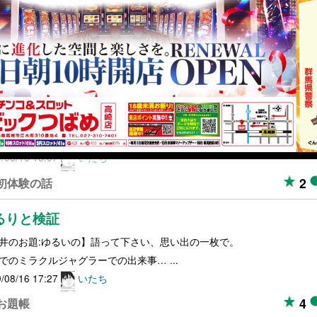
99分の1の奇跡
も元気にシンフォギア！ 朝一1...
/08/16 18:07
いたち
2
初体験の話
るりと検証
井のお題:ゆるいの】語って下さい、思い出の一枚で。
でのミラクルジャグラーでの出来事… ...
/08/16 17:27
いたち
4
お題帳