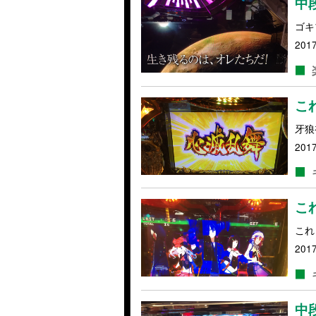
中
ゴキ
2017
こ
牙狼
2017
こ
これ
2017
中