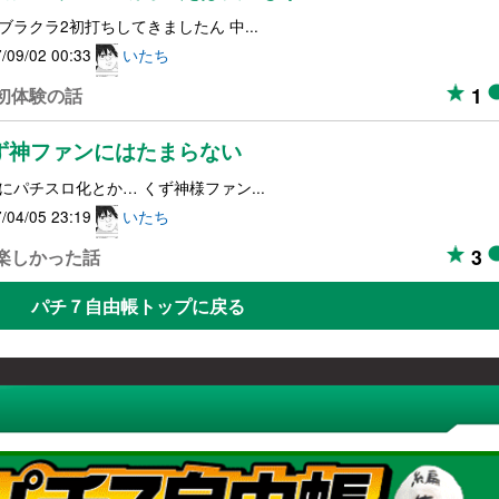
ブラクラ2初打ちしてきましたん 中...
/09/02 00:33
いたち
1
初体験の話
ず神ファンにはたまらない
にパチスロ化とか… くず神様ファン...
/04/05 23:19
いたち
3
楽しかった話
パチ７自由帳トップに戻る