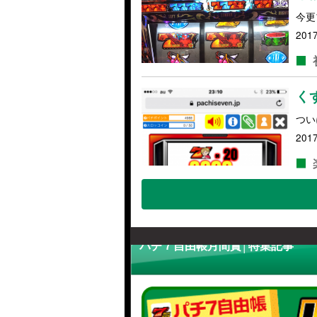
今更
2017
く
つい
2017
パチ７自由帳月間賞│特集記事