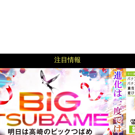
注目情報
ント総数
6件
！