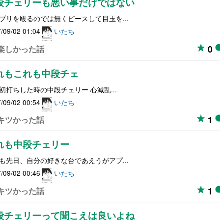
段チェリーも悪い事だけではない
ブリを殴るのでは無くピースして目玉を...
/09/02 01:04
いたち
0
楽しかった話
れもこれも中段チェ
初打ちした時の中段チェリー 心滅乱...
/09/02 00:54
いたち
1
キツかった話
れも中段チェリー
も先日、自分の好きな台であえうがアプ...
/09/02 00:46
いたち
1
キツかった話
段チェリーって聞こえは良いよね