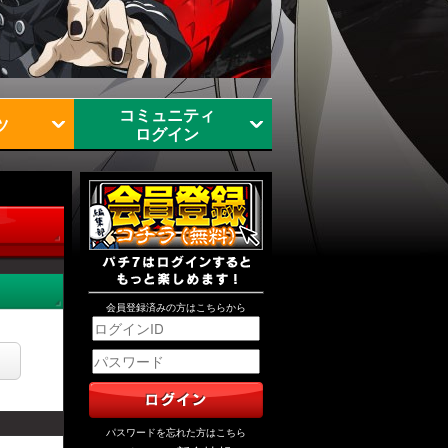
コミュニティ
ツ
ログイン
会員登録済みの方はこちらから
パスワードを忘れた方はこちら