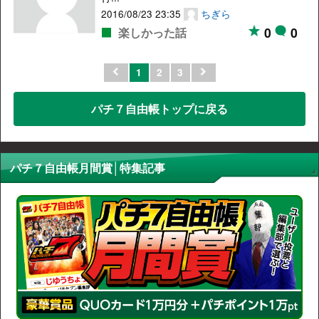
2016/08/23 23:35
ちぎら
0
0
楽しかった話
1
2
3
パチ７自由帳トップに戻る
パチ７自由帳月間賞│特集記事