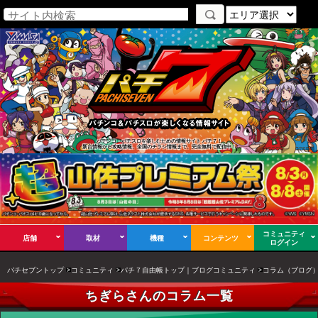
パチンコ・パチスロを楽しむための情報サイト パチ７！
新台情報から攻略情報、全国のチラシ情報まで、完全無料で配信中！
コミュニティ
店舗
取材
機種
コンテンツ
ログイン
パチセブントップ
コミュニティ
パチ７自由帳トップ｜ブログコミュニティ
コラム（ブログ
ちぎらさんのコラム一覧