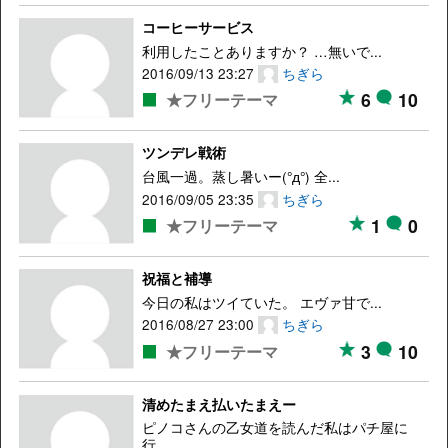
コーヒーサービス
利用したことありますか？ …無いで...
2016/09/13 23:27
ちぎら
6
10
★フリーテーマ
ツンデレ戦術
台風一過。蒸し暑いー(°д°) 全...
2016/09/05 23:35
ちぎら
1
0
★フリーテーマ
祝福と補導
今日の私はツイていた。 エヴァ甘で...
2016/08/27 23:00
ちぎら
3
10
★フリーテーマ
清めたまえ払いたまえー
ピノコさんの乙女道を読んだ私はパチ屋に
行...