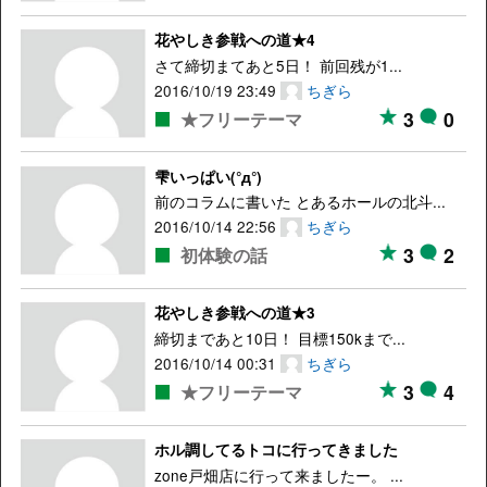
花やしき参戦への道★4
さて締切まてあと5日！ 前回残が1...
2016/10/19 23:49
ちぎら
3
0
★フリーテーマ
雫いっぱい(°д°)
前のコラムに書いた とあるホールの北斗...
2016/10/14 22:56
ちぎら
3
2
初体験の話
花やしき参戦への道★3
締切まであと10日！ 目標150kまで...
2016/10/14 00:31
ちぎら
3
4
★フリーテーマ
ホル調してるトコに行ってきました
zone戸畑店に行って来ましたー。 ...