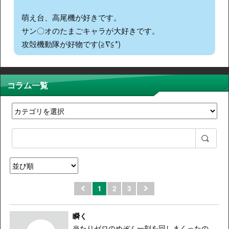
萌え台、高尾機が好きです。
サン〇オのたまごキャラが大好きです。
攻殻機動隊が好物です(≧∇≦*)
コラム一覧
1
2
3
瞬く
当たりゼロのめぞん一刻を回しまくったの