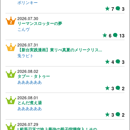
ポリンキー
7
3
2026.07.30
リーマンスロッターの夢
こんヴ
6
13
2026.07.31
【新台実践漫画】東リべ真夏のメリークリス...
兎ラビト
4
3
2026.08.02
タブー・タトゥー
ああああああ
3
2
2026.08.01
とんだ煮え湯
ああああああ
3
2
2026.07.29
L範馬刃牙で地上最強の親子喧嘩突入！その...