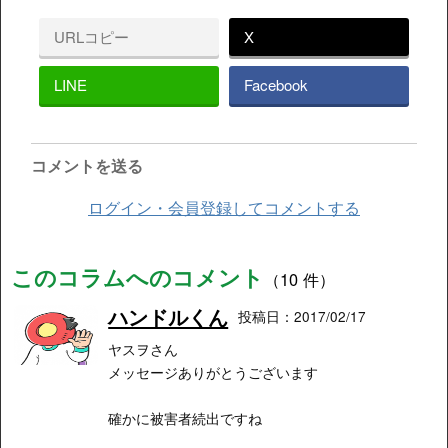
URLコピー
X
LINE
Facebook
コメントを送る
ログイン・会員登録してコメントする
このコラムへのコメント
（10 件）
ハンドルくん
投稿日：2017/02/17
ヤスヲさん
メッセージありがとうございます
確かに被害者続出ですね