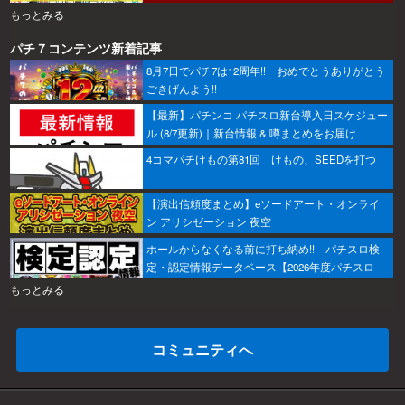
もっとみる
パチ７コンテンツ新着記事
8月7日でパチ7は12周年!! おめでとうありがとう
ごきげんよう!!
【最新】パチンコ パチスロ新台導入日スケジュー
ル (8/7更新)｜新台情報 & 噂まとめをお届け
4コマパチけもの第81回 けもの、SEEDを打つ
【演出信頼度まとめ】eソードアート・オンライ
ン アリシゼーション 夜空
ホールからなくなる前に打ち納め!! パチスロ検
定・認定情報データベース【2026年度パチスロ
版】
もっとみる
コミュニティへ