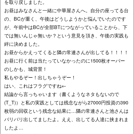
を取り戻しました。
お昼はみなさんと一緒に中華屋さんへ。自分の座ってる台
の、BCが重く、午後はどうしようかと悩んでいたのです
が、午前中はBCが全部BTにつながっていることから、下
では無いんじゃ無いか？という意見を頂き、午後の実践も
絆に決めました。
お昼からかえってくると隣の常連さんが出してる！！！！
お昼に行く前は当たっていなかったのに1500枚オーバー
のしかも、城背景！
私もやるぞー！出しちゃうぞー！
はい、これはフラグですね←
結論から言っちゃいます（書くようなネタもないので
(T_T)）と私の実践としては残念ながら27000円投資の390
枚弱の回収という残念な結果に…隣の常連さんと池さんは
バリバリ出してましたよ。ええ、出してる人達に挟まれま
したよ…