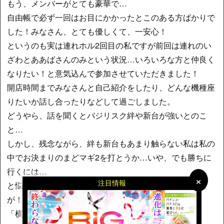
もう、メンバーがとても豪華で…
自由帳で必ず一回はお目にかかったとこのある方ばかりで
した！みなさん、とても優しくて、一安心！
というのも実は連れホル2回目の私ですが前回は連れのい
ざわとああばさんのみという状況…いろいろな方と仲良く
なりたい！と意気込んで参加させていただきました！
開店時間までみなさんと自己紹介をしたり、どんな機種座
りたいか話し合ったりなどして過ごしました。
どうやら、話を聞くとバジリスク絆や新台が強いとのこ
と…
しかし、残念ながら、絆も新台もあまり触らない私は私の
中でお決まりのまどマギ2を打とうか…いや、でも勝ちに
行くには…
×
×
注目情報
と悩んでいると前に並んでいた池さんから思わぬお言葉
が！
「横に座れたら、教えますよ」