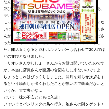
なんて、優しいんだ！！！！
並びとしてもまぁ、おそらく横は取れるだろう！じゃあ、
空いてたら絆すわろー！
…っていうか、常連さんが、話に聞いていたよりは来てな
いけど大丈夫か？と思いながら、寒空の下、つーちゃんさ
んが、ホットの飲み物を差し入れとして持ってきてくださ
ったのでその温かさに救われながら開店を待っていまし
た。開店近くなると連れホルメンバーも合わせて30人弱ほ
どの並びとなりました。
トリオレさんやししょーさんからお話は聞いていたのです
が、本当に店員さんが開店の合図をしに来ないのですよ…
ちょっとこれはびっくりしました。開店を知らせ挨拶をす
るという場面しか出くわしたことが無いので斬新だな…と
いうか、大丈夫かな…
という一抹の不安とともに入店！
いそいそとバジリスクの島へ行き、池さんの隣をゲット！