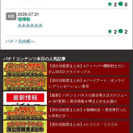
2
0
2026.07.31
喧嘩祭
ああああああ
2
2
パチ７自由帳へ
パチ７コンテンツ本日の人気記事
【演出信頼度まとめ】eフィーバー機動戦士ガン
ダムSEED クライマックス
【演出信頼度まとめ】eソードアート・オンライ
ン アリシゼーション 夜空
【最新】パチンコ パチスロ新台導入日スケジュー
ル (8/7更新)｜新台情報 & 噂まとめをお届け
【演出信頼度まとめ】e 無職転生 ～異世界行った
ら本気だす～
【演出信頼度まとめ】eリコリス・リコイル