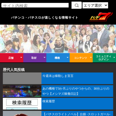
パチンコ・パチスロが楽しくなる情報サイト
コミュニティ
店舗
取材
機種
コンテンツ
ログイン
歴代人気投稿
今週末は稼動しま宣言
あの機種で3か月ぶりのやつからの、30分ぶりの
やつ【メシマズ稼働日記】
検索履歴
【パチスロライトノベル】台娘 -スロットガール-