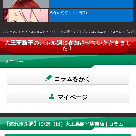
今年の初打ち！(2回目)
パチセブントップ
コミュニティ
パチ７自由帳トップ｜ブログコミュニティ
コラム（ブログ
大王高島平の、ホル調に参加させていただきまし
た！
メニュー
コラムをかく
マイページ
【連れホル調】12/25（日）大王高島平駅前店 | コラム