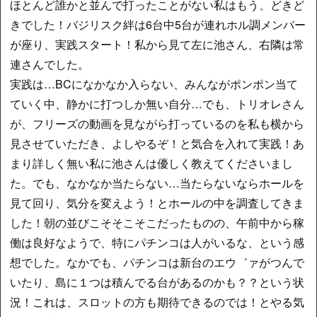
ほとんど誰かと並んで打ったことがない私はもう、どきど
きでした！バジリスク絆は6台中5台が連れホル調メンバー
が座り、実践スタート！私から見て左に池さん、右隣は常
連さんでした。
実践は…BCになかなか入らない、みんながポンポン当て
ていく中、静かに打つしか無い自分…でも、トリオレさん
が、フリーズの動画を見ながら打っているのを私も横から
見させていただき、よしやるぞ！と気合を入れて実践！あ
まり詳しく無い私に池さんは優しく教えてくださいまし
た。でも、なかなか当たらない…当たらないならホールを
見て回り、気分を変えよう！とホールの中を調査してきま
した！朝の並びこそそこそこだったものの、午前中から稼
働は良好なようで、特にパチンコは人がいるな、という感
想でした。なかでも、パチンコは新台のエウ゛ァがつんで
いたり、島に１つは積んでる台があるのかも？？という状
況！これは、スロットの方も期待できるのでは！とやる気