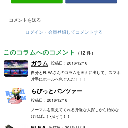
コメントを送る
ログイン・会員登録してコメントする
このコラムへのコメント
（12 件）
ガラム
投稿日：2016/12/16
自分とFLEAさんのコラムを画面に出して、スマホ
片手にホールへ急ぐんだ！！！
らびっとパンツァー
投稿日：2016/12/16
ノーマルを教えてくれる身近な人探しから始めな
ければ…(´•̥ ω •̥` ')！！
FLEA
投稿日：2016/11/18