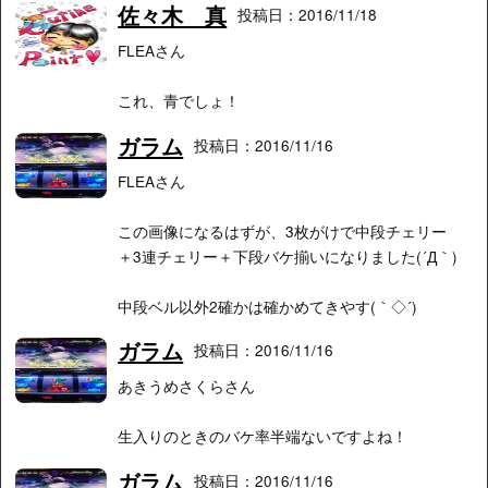
佐々木 真
投稿日：2016/11/18
FLEAさん
これ、青でしょ！
ガラム
投稿日：2016/11/16
FLEAさん
この画像になるはずが、3枚がけで中段チェリー
＋3連チェリー＋下段バケ揃いになりました(´Д｀)
中段ベル以外2確かは確かめてきやす(｀◇´)ゞ
ガラム
投稿日：2016/11/16
あきうめさくらさん
生入りのときのバケ率半端ないですよね！
ガラム
投稿日：2016/11/16