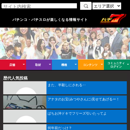
パチンコ・パチスロが楽しくなる情報サイト
コミュニティ
店舗
取材
機種
コンテンツ
ログイン
歴代人気投稿
また、半殺しにされる‥
アナタのお宝(みつやさんに)見せてあげるー！
ぱちお沖ドキでフリーズ引いたってよ
何年前だっけ？