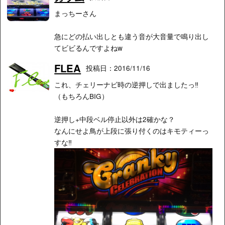
まっちーさん
急にどの払い出しとも違う音が大音量で鳴り出し
てビビるんですよねw
FLEA
投稿日：2016/11/16
これ、チェリーナビ時の逆押しで出ましたっ‼︎
（もちろんBIG）
逆押し+中段ベル停止以外は2確かな？
なんにせよ鳥が上段に張り付くのはキモティーっ
すな‼︎