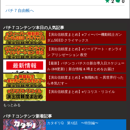
2
0
パチ７自由帳へ
パチ７コンテンツ本日の人気記事
【演出信頼度まとめ】eフィーバー機動戦士ガン
ダムSEED クライマックス
【演出信頼度まとめ】eソードアート・オンライ
ン アリシゼーション 夜空
【最新】パチンコ パチスロ新台導入日スケジュー
ル (8/8更新)｜新台情報 & 噂まとめをお届け
【演出信頼度まとめ】e 無職転生 ～異世界行った
ら本気だす～
【演出信頼度まとめ】eリコリス・リコイル
もっとみる
パチ７コンテンツ新着記事
カタギリQ 第12話 〜特別編〜