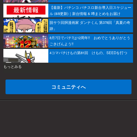
【最新】パチンコ パチスロ新台導入日スケジュー
ル (8/8更新)｜新台情報 & 噂まとめをお届け
脱サラ回胴漫画家 ダンナくん 第378回「真夏の奇
跡」
8月7日でパチ7は12周年!! おめでとうありがとう
ごきげんよう!!
4コマパチけもの第81回 けもの、SEEDを打つ
もっとみる
コミュニティへ