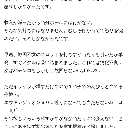
怒りしかなかったです。
収入が減ったから当分ホールには行かない。
そんな気持ちにはなりません。むしろ何か当てて怒りを沈
めたい。それしかなかったです。
早速、戦国乙女のスロットを打ちすぐ当たりを引いたが単
発！すぐメダルは吸い込まれました。これでは消化不良…
次はパチンコをしかし全然回らない( ﾉД`)ｼｸｼｸ…
ただイライラが増すだけなので１パチでのんびりと当てる
作戦へ。
エヴァンゲリオン６００近くになっても当たらないΣ(￣ロ
￣lll)ｶﾞｰﾝ
その後もいろいろ試すがなかなか当たりに出会えない、ど
こかにあるはず私の気持ちを癒す機種がと探しました。