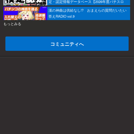
定・認定情報データベース【2026年度パチスロ
版】
漢の神曲は供給なし!? おまえらの質問だいたい
答えRADIO vol.9
もっとみる
コミュニティへ