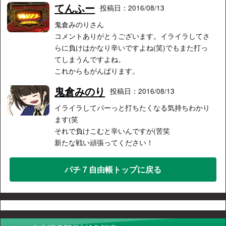
てんふー
投稿日：2016/08/13
鬼倉みのりさん
コメントありがとうございます。イライラしてさ
らに負けはかなり辛いですよね(笑)でもまた打っ
てしまうんですよね。
これからもがんばります。
鬼倉みのり
投稿日：2016/08/13
イライラしてパーっと打ちたくなる気持ちわかり
ます(笑
それで負けこむと辛いんですが(苦笑
新たな戦い頑張ってください！
パチ７自由帳トップに戻る