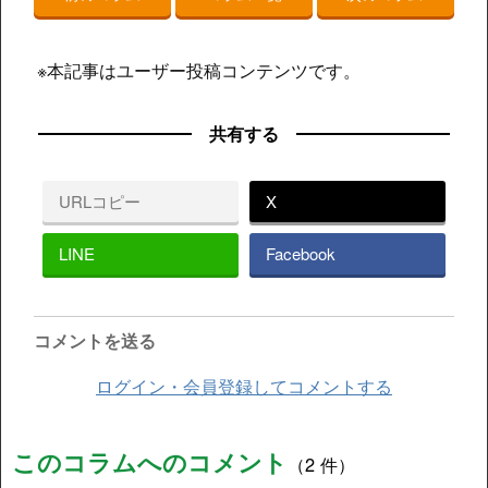
※本記事はユーザー投稿コンテンツです。
共有する
URLコピー
X
LINE
Facebook
コメントを送る
ログイン・会員登録してコメントする
このコラムへのコメント
（2 件）