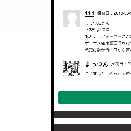
111
投稿日：2016/06/
まっつんさん
下2枚は5スロ
あとテラフォーマーズだ
ボーナス確定画面撮れな
戦犯は誰か俺の口から言
まっつん
投稿日：201
こう並ぶと、めっちゃ勝