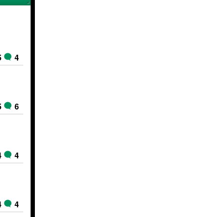
5
4
5
6
4
4
4
4