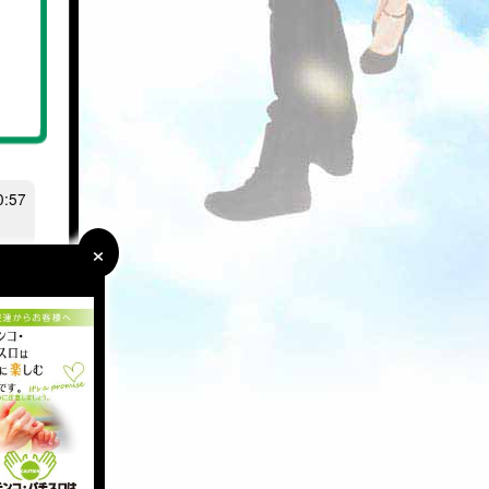
:57
×
×