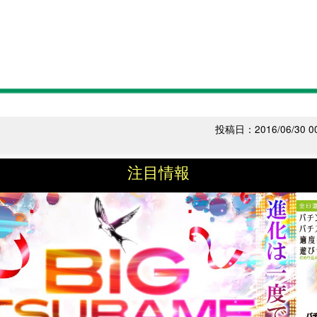
投稿日：2016/06/30 00
注目情報
★面白かった
111さんの