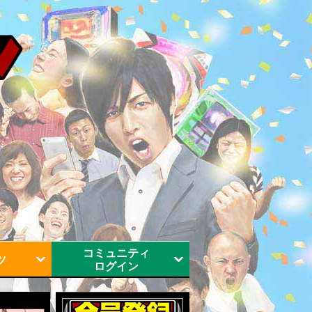
コミュニティ
ツ
ログイン