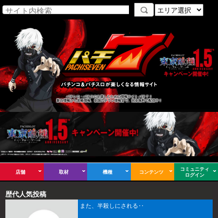
パチンコ・パチスロを楽しむための情報サイト パチ７！
新台情報から攻略情報、全国のチラシ情報まで、完全無料で配信中！
コミュニティ
店舗
取材
機種
コンテンツ
ログイン
歴代人気投稿
また、半殺しにされる‥