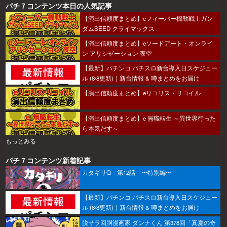
パチ７コンテンツ本日の人気記事
【演出信頼度まとめ】eフィーバー機動戦士ガン
ダムSEED クライマックス
【演出信頼度まとめ】eソードアート・オンライ
ン アリシゼーション 夜空
【最新】パチンコ パチスロ新台導入日スケジュー
ル (8/8更新)｜新台情報 & 噂まとめをお届け
【演出信頼度まとめ】eリコリス・リコイル
【演出信頼度まとめ】e 無職転生 ～異世界行った
ら本気だす～
もっとみる
パチ７コンテンツ新着記事
カタギリQ 第12話 〜特別編〜
【最新】パチンコ パチスロ新台導入日スケジュー
ル (8/8更新)｜新台情報 & 噂まとめをお届け
脱サラ回胴漫画家 ダンナくん 第378回「真夏の奇