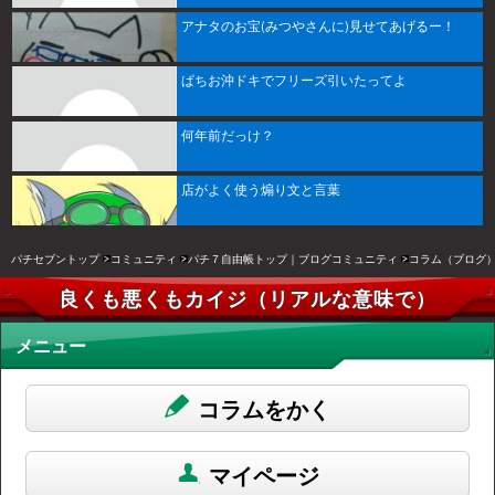
アナタのお宝(みつやさんに)見せてあげるー！
ぱちお沖ドキでフリーズ引いたってよ
何年前だっけ？
店がよく使う煽り文と言葉
パチセブントップ
コミュニティ
パチ７自由帳トップ｜ブログコミュニティ
コラム（ブログ
良くも悪くもカイジ（リアルな意味で）
メニュー
コラムをかく
マイページ