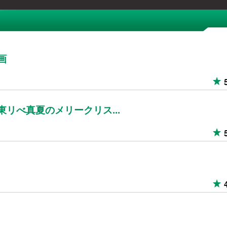
画
リべ真夏のメリークリス...