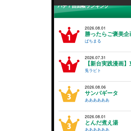
パチ７自由帳ランキング
2026.08.01
勝ったらご褒美企
ぱちまる
2026.07.31
【新台実践漫画】東
兎ラビト
2026.08.06
サンパギータ
ああああああ
2026.08.01
とんだ煮え湯
ああああああ