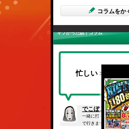
コラムをか
キツかった話 | コラム
忙しい＞＜
でこぼこ
さん
一緒に打ってくれる友達
で行きます！！