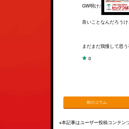
GW明けから忙しくて
良いことなんだろうけ
まだまだ我慢して思う
0
前のコラム
※本記事はユーザー投稿コンテン