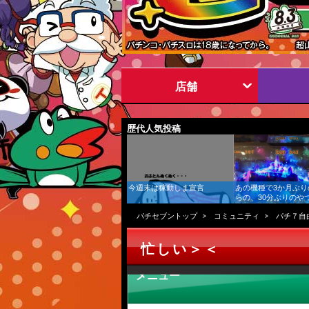
店舗
歴代人気投稿
今週末は稼動しま宣言
あの機種で3か月ぶり
らの、30分ぶりのや
ズ稼働日記】
パチセブントップ
コミュニティ
パチ７自
忙しい＞＜
メニュー