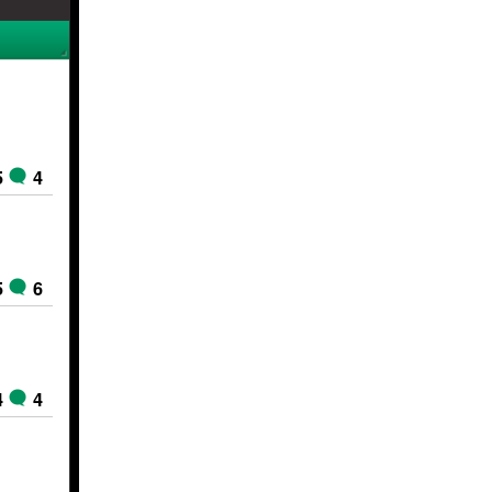
5
4
5
6
4
4