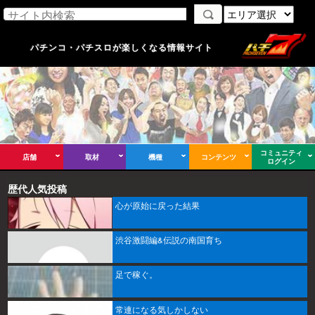
パチンコ・パチスロが楽しくなる情報サイト
コミュニティ
店舗
取材
機種
コンテンツ
ログイン
歴代人気投稿
心が原始に戻った結果
渋谷激闘編&伝説の南国育ち
足で稼ぐ。
常連になる気しかしない