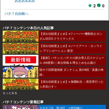
ああああああ
2
0
パチ７自由帳へ
パチ７コンテンツ本日の人気記事
【演出信頼度まとめ】eフィーバー機動戦士ガン
ダムSEED クライマックス
【演出信頼度まとめ】eソードアート・オンライ
ン アリシゼーション 夜空
【最新】パチンコ パチスロ新台導入日スケジュー
ル (8/8更新)｜新台情報 & 噂まとめをお届け
脱サラ回胴漫画家 ダンナくん 第378回「真夏の奇
跡」
【演出信頼度まとめ】e 無職転生 ～異世界行った
ら本気だす～
もっとみる
パチ７コンテンツ新着記事
カタギリQ 第12話 〜特別編〜