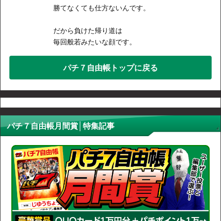
勝てなくても仕方ないんです。
だから負けた帰り道は
毎回般若みたいな顔です。
パチ７自由帳トップに戻る
パチ７自由帳月間賞│特集記事