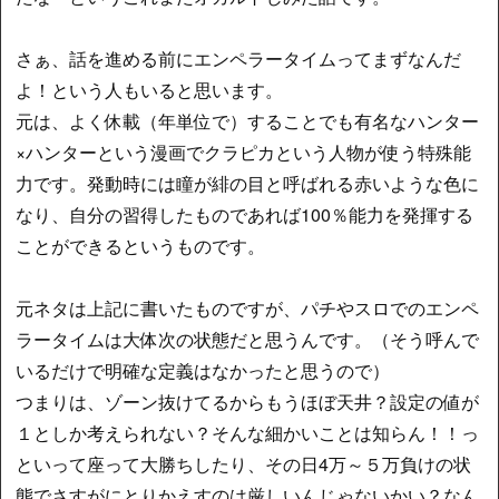
さぁ、話を進める前にエンペラータイムってまずなんだ
よ！という人もいると思います。
元は、よく休載（年単位で）することでも有名なハンター
×ハンターという漫画でクラピカという人物が使う特殊能
力です。発動時には瞳が緋の目と呼ばれる赤いような色に
なり、自分の習得したものであれば100％能力を発揮する
ことができるというものです。
元ネタは上記に書いたものですが、パチやスロでのエンペ
ラータイムは大体次の状態だと思うんです。（そう呼んで
いるだけで明確な定義はなかったと思うので）
つまりは、ゾーン抜けてるからもうほぼ天井？設定の値が
１としか考えられない？そんな細かいことは知らん！！っ
といって座って大勝ちしたり、その日4万～５万負けの状
態でさすがにとりかえすのは厳しいんじゃないかい？なん