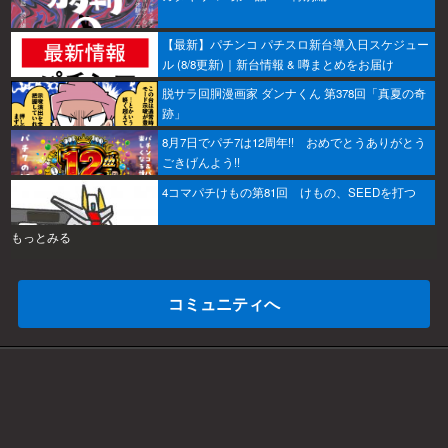
【最新】パチンコ パチスロ新台導入日スケジュー
ル (8/8更新)｜新台情報 & 噂まとめをお届け
脱サラ回胴漫画家 ダンナくん 第378回「真夏の奇
跡」
8月7日でパチ7は12周年!! おめでとうありがとう
ごきげんよう!!
4コマパチけもの第81回 けもの、SEEDを打つ
もっとみる
コミュニティへ