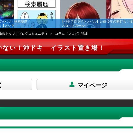
のやつか
検索履歴
【パチスロライトノベル】台娘
今年の初打ち！(2
つ【メシマ
-スロットガール-
由帳トップ｜ブログコミュニティ
コラム（ブログ）詳細
かない！沖ドキ イラスト置き場！
く
マイページ