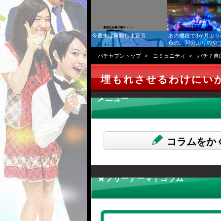
今週末は稼動しま宣言
あの機種で3か月ぶり
らの、30分ぶりのや
ズ稼働日記】
パチセブントップ
コミュニティ
パチ７自
埋もれさせるわけにい
メニュー
コラムをか
★フリーテーマ | コラム