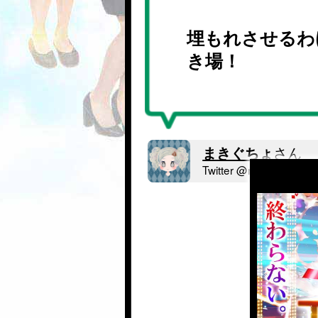
埋もれさせるわ
き場！
まきぐちょ
さん
Twitter @mag_pa