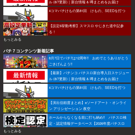
ル (8/7更新)｜新台情報 & 噂まとめをお届け
4コマパチけもの第81回 けもの、SEEDを打つ
【設定6挙動考察】スマスロ やじきた道中記参
る！
もっとみる
パチ７コンテンツ新着記事
8月7日でパチ7は12周年!! おめでとうありがとう
ごきげんよう!!
【最新】パチンコ パチスロ新台導入日スケジュー
ル (8/7更新)｜新台情報 & 噂まとめをお届け
4コマパチけもの第81回 けもの、SEEDを打つ
【演出信頼度まとめ】eソードアート・オンライ
ン アリシゼーション 夜空
ホールからなくなる前に打ち納め!! パチスロ検
定・認定情報データベース【2026年度パチスロ
版】
もっとみる