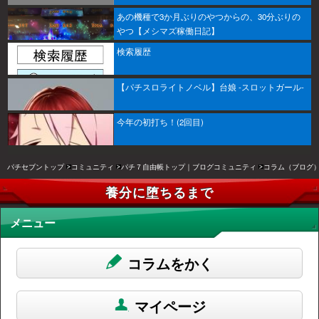
あの機種で3か月ぶりのやつからの、30分ぶりの
やつ【メシマズ稼働日記】
検索履歴
【パチスロライトノベル】台娘 -スロットガール-
今年の初打ち！(2回目)
パチセブントップ
コミュニティ
パチ７自由帳トップ｜ブログコミュニティ
コラム（ブログ
養分に堕ちるまで
メニュー
コラムをかく
マイページ