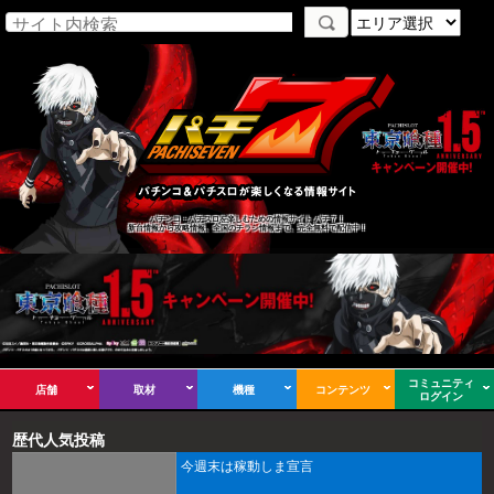
パチンコ・パチスロを楽しむための情報サイト パチ７！
新台情報から攻略情報、全国のチラシ情報まで、完全無料で配信中！
コミュニティ
店舗
取材
機種
コンテンツ
ログイン
歴代人気投稿
今週末は稼動しま宣言