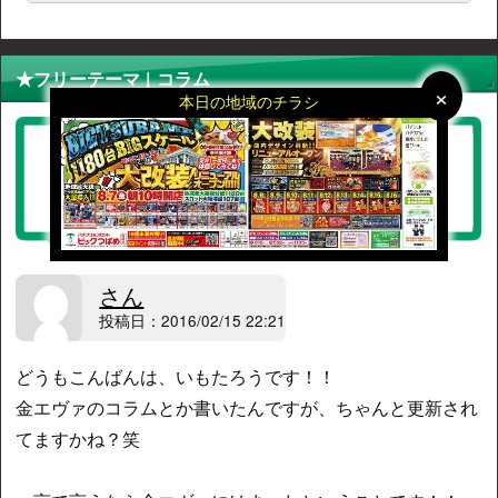
★フリーテーマ | コラム
×
×
本日の地域のチラシ
養分に堕ちるまで
さん
投稿日：2016/02/15 22:21
どうもこんばんは、いもたろうです！！
金エヴァのコラムとか書いたんですが、ちゃんと更新され
てますかね？笑