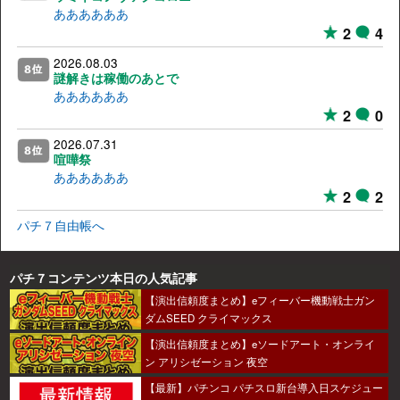
ああああああ
2
4
2026.08.03
謎解きは稼働のあとで
ああああああ
2
0
2026.07.31
喧嘩祭
ああああああ
2
2
パチ７自由帳へ
パチ７コンテンツ本日の人気記事
【演出信頼度まとめ】eフィーバー機動戦士ガン
ダムSEED クライマックス
【演出信頼度まとめ】eソードアート・オンライ
ン アリシゼーション 夜空
【最新】パチンコ パチスロ新台導入日スケジュー