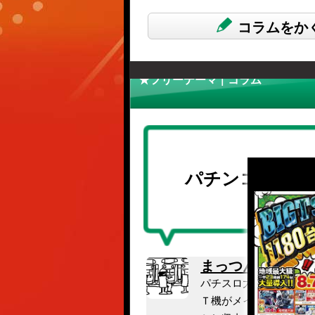
コラムをか
★フリーテーマ | コラム
パチンコ、パチ
まっつん
さん
パチスロ大好き、パチン
Ｔ機がメイン。 ハナビ