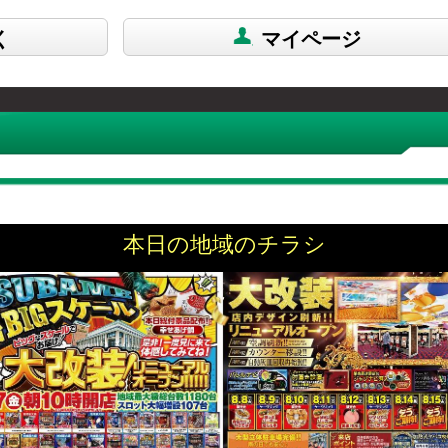
く
マイページ
本日の地域のチラシ
スロを勧められない理由
投稿日：2016/01/23 05
コはほどほど。 遊べるボーナス主体かＲ
がどこででも打てるとか、素晴らしい。 し