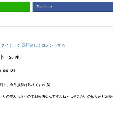
Facebook
ログイン・会員登録してコメントする
ト
（20 件）
6/01/24
し飛ぶ、食品換算は鉄板ですね(笑
たりの重みも違うので刺激的なんですよね～…そこが、のめり込む危険