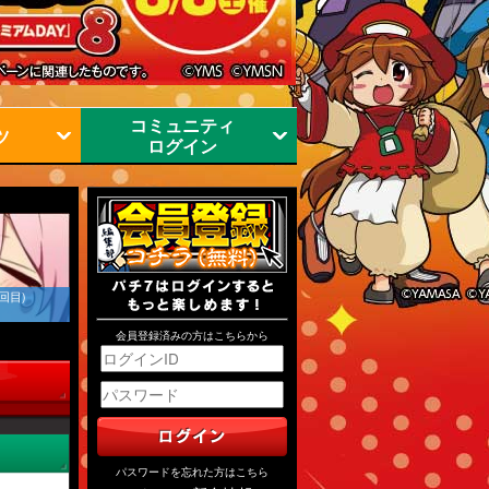
コミュニティ
ツ
ログイン
回目)
会員登録済みの方はこちらから
パスワードを忘れた方はこちら