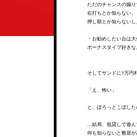
ただのチャンスの煽り
右打ちとか知らない。
押し順とか知らないし
・お勧めしたい台は大
ボーナスタイプ好きな
そしてサンドに1万円
「え、怖い」
と、ぽろっとこぼした
…結局、低貸しで遊ん
何も知らないと敷居が