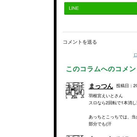
LINE
コメントを送る
このコラムへのコメン
まっつん
投稿日：201
羽根宮えいとさん
スロなら2回転で1本消
あっちとこっちでは、当
部分でも(汗