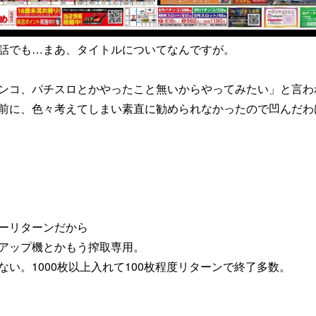
ャグラー パチ、スロだけでないtwitter
話でも…まあ、タイトルについてなんですが。
ンコ、パチスロとかやったこと無いからやってみたい」と言わ
前に、色々考えてしまい素直に勧められなかったので凹んだわ
ーリターンだから
アップ機とかもう搾取専用。
い。1000枚以上入れて100枚程度リターンで終了多数。