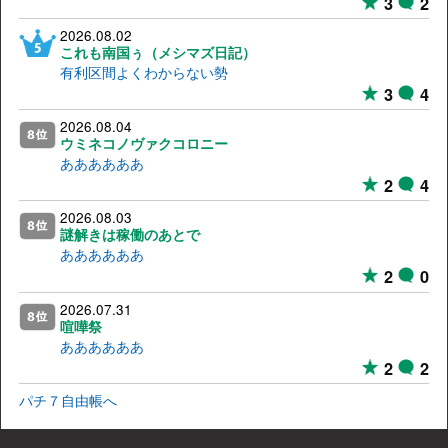
3
2
2026.08.02
これも南国ぅ（メシマズ日記）
有利区間よくわからない勢
3
4
2026.08.04
ウミネコノヴァクコロニー
ああああああ
2
4
2026.08.03
謎解きは稼働のあとで
ああああああ
2
0
2026.07.31
喧嘩祭
ああああああ
2
2
パチ７自由帳へ