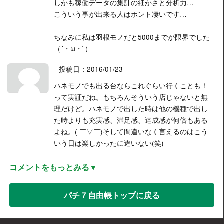
しかも稼働データの集計の細かさと分析力…
こういう事が出来る人はホント凄いです…
ちなみに私は羽根モノだと5000までが限界でした
（´・ω・`）
投稿日：2016/01/23
ハネモノでも出る台ならこれぐらい行くことも！
って実証だね。もちろんそういう店じゃないと無
理だけど。ハネモノで出した時は他の機種で出し
た時よりも充実感、満足感、達成感が何倍もある
よね。( ￣▽￣)そして間違いなく言えるのはこう
いう日は楽しかったに違いない(笑)
コメントをもっとみる▼
パチ７自由帳トップに戻る