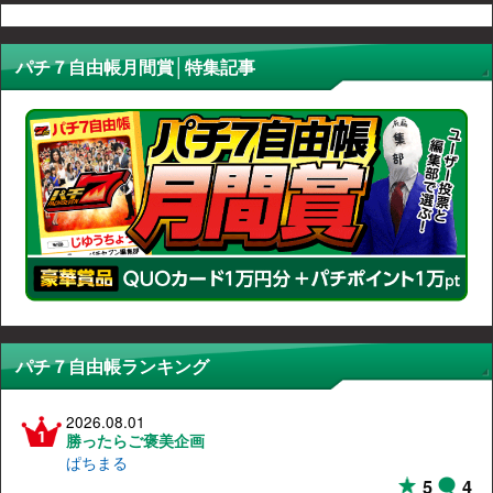
パチ７自由帳月間賞│特集記事
パチ７自由帳ランキング
2026.08.01
勝ったらご褒美企画
ぱちまる
5
4