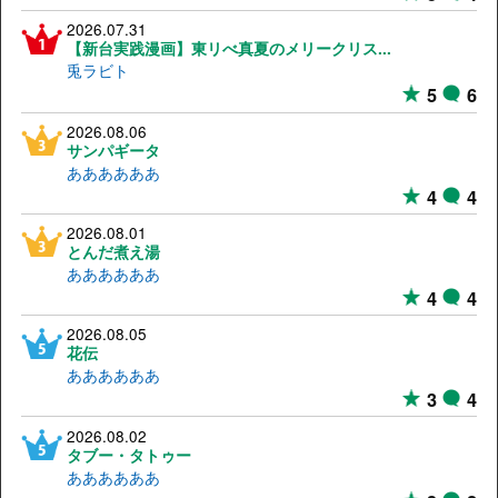
2026.07.31
【新台実践漫画】東リべ真夏のメリークリス...
兎ラビト
5
6
2026.08.06
サンパギータ
ああああああ
4
4
2026.08.01
とんだ煮え湯
ああああああ
4
4
2026.08.05
花伝
ああああああ
3
4
2026.08.02
タブー・タトゥー
ああああああ