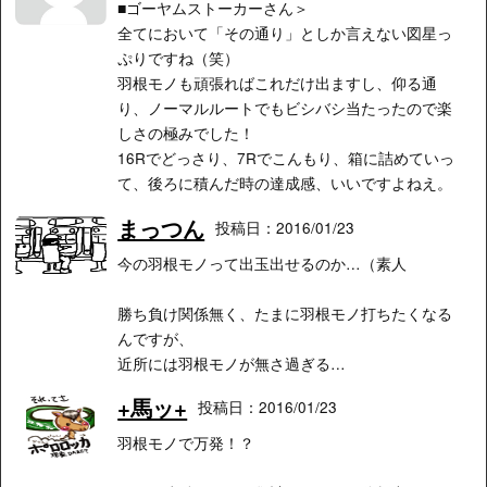
■ゴーヤムストーカーさん＞
全てにおいて「その通り」としか言えない図星っ
ぷりですね（笑）
羽根モノも頑張ればこれだけ出ますし、仰る通
り、ノーマルルートでもビシバシ当たったので楽
しさの極みでした！
16Rでどっさり、7Rでこんもり、箱に詰めていっ
て、後ろに積んだ時の達成感、いいですよねえ。
まっつん
投稿日：2016/01/23
今の羽根モノって出玉出せるのか…（素人
勝ち負け関係無く、たまに羽根モノ打ちたくなる
んですが、
近所には羽根モノが無さ過ぎる…
+馬ッ+
投稿日：2016/01/23
羽根モノで万発！？