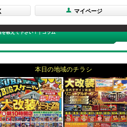
く
マイページ
画を教えて下さい！ | コラム
本日の地域のチラシ
ーリミット- #98
投稿日：2016/01/09 16