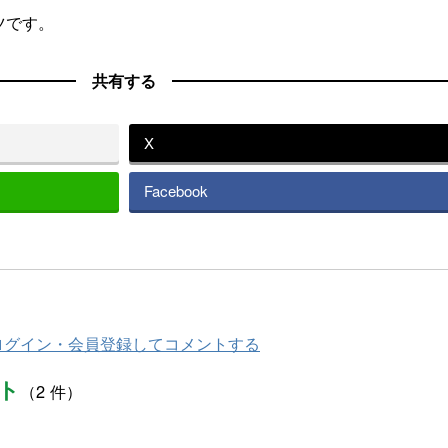
ツです。
共有する
X
Facebook
ログイン・会員登録してコメントする
ト
（2 件）