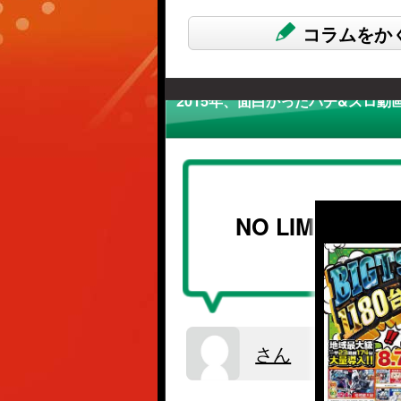
コラムをか
2015年、面白かったパチ&スロ動
NO LIMIT -ノ
さん