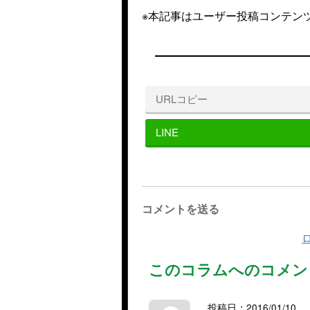
※本記事はユーザー投稿コンテン
URLコピー
LINE
コメントを送る
このコラムへのコメン
投稿日：2016/01/10