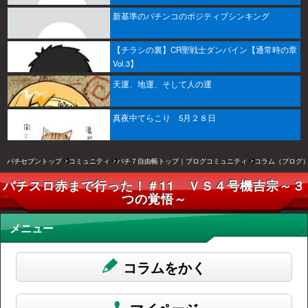
新基準のパチンコのポジティブシンキング
【チラシの裏】CR聖戦士ダンバイン【通常時の章
Vol.3】
天運、地運、そして人の運
真夜中てらこり 5月２８日
パチセブントップ
コミュニティ
パチ７自由帳トップ｜ブログコミュニティ
コラム（ブログ
パチスロ赤まで行った！＃11 ＶＳ４号機吉宗～３
つの覚悟～
メニュー
コラムをかく