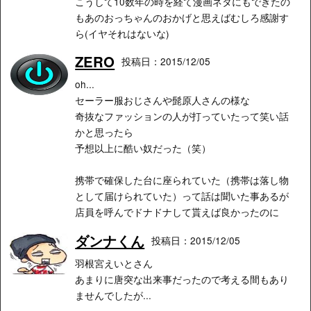
こうして10数年の時を経て漫画ネタにもできたの
もあのおっちゃんのおかげと思えばむしろ感謝す
ら(イヤそれはないな)
ZERO
投稿日：2015/12/05
oh...
セーラー服おじさんや髭原人さんの様な
奇抜なファッションの人が打っていたって笑い話
かと思ったら
予想以上に酷い奴だった（笑）
携帯で確保した台に座られていた（携帯は落し物
として届けられていた）って話は聞いた事あるが
店員を呼んでドナドナして貰えば良かったのに
ダンナくん
投稿日：2015/12/05
羽根宮えいとさん
あまりに唐突な出来事だったので考える間もあり
ませんでしたが...