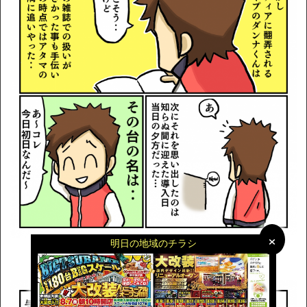
×
×
明日の地域のチラシ