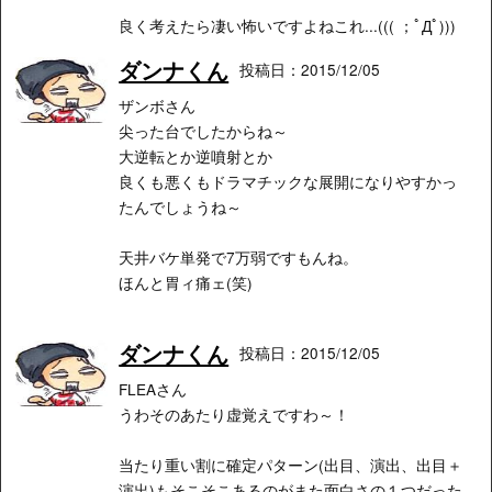
良く考えたら凄い怖いですよねこれ...((( ；ﾟДﾟ)))
ダンナくん
投稿日：2015/12/05
ザンボさん
尖った台でしたからね～
大逆転とか逆噴射とか
良くも悪くもドラマチックな展開になりやすかっ
たんでしょうね～
天井バケ単発で7万弱ですもんね。
ほんと胃ィ痛ェ(笑)
ダンナくん
投稿日：2015/12/05
FLEAさん
うわそのあたり虚覚えですわ～！
当たり重い割に確定パターン(出目、演出、出目＋
演出)もそこそこあるのがまた面白さの１つだった