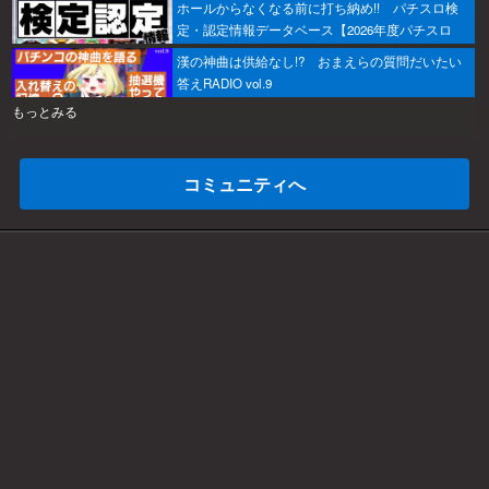
ホールからなくなる前に打ち納め!! パチスロ検
定・認定情報データベース【2026年度パチスロ
版】
漢の神曲は供給なし!? おまえらの質問だいたい
答えRADIO vol.9
もっとみる
コミュニティへ