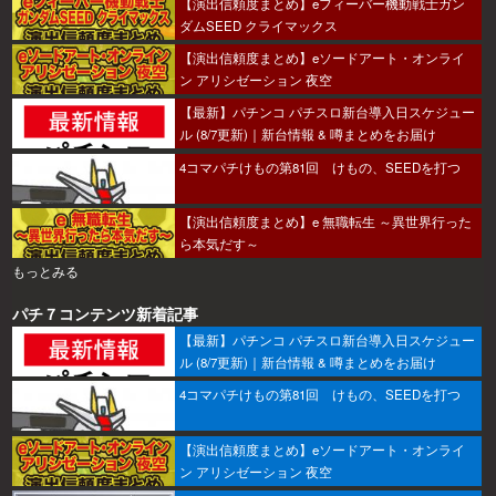
【演出信頼度まとめ】eフィーバー機動戦士ガン
ダムSEED クライマックス
【演出信頼度まとめ】eソードアート・オンライ
ン アリシゼーション 夜空
【最新】パチンコ パチスロ新台導入日スケジュー
ル (8/7更新)｜新台情報 & 噂まとめをお届け
4コマパチけもの第81回 けもの、SEEDを打つ
【演出信頼度まとめ】e 無職転生 ～異世界行った
ら本気だす～
もっとみる
パチ７コンテンツ新着記事
【最新】パチンコ パチスロ新台導入日スケジュー
ル (8/7更新)｜新台情報 & 噂まとめをお届け
4コマパチけもの第81回 けもの、SEEDを打つ
【演出信頼度まとめ】eソードアート・オンライ
ン アリシゼーション 夜空