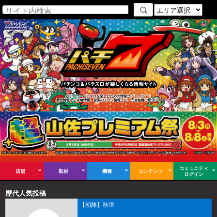
パチンコ・パチスロを楽しむための情報サイト パチ７！
新台情報から攻略情報、全国のチラシ情報まで、完全無料で配信中！
コミュニティ
店舗
取材
機種
コンテンツ
ログイン
歴代人気投稿
【初陣】秋津