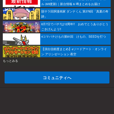
ル (8/8更新)｜新台情報 & 噂まとめをお届け
脱サラ回胴漫画家 ダンナくん 第378回「真夏の奇
跡」
8月7日でパチ7は12周年!! おめでとうありがとう
ごきげんよう!!
4コマパチけもの第81回 けもの、SEEDを打つ
【演出信頼度まとめ】eソードアート・オンライ
ン アリシゼーション 夜空
もっとみる
コミュニティへ