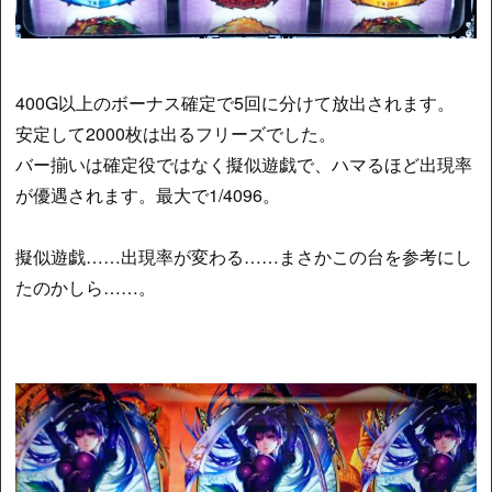
400G以上のボーナス確定で5回に分けて放出されます。
安定して2000枚は出るフリーズでした。
バー揃いは確定役ではなく擬似遊戯で、ハマるほど出現率
が優遇されます。最大で1/4096。
擬似遊戯……出現率が変わる……まさかこの台を参考にし
たのかしら……。