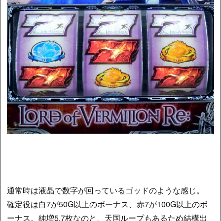
通常時は液晶で数字が回っているゴッドのような感じ。
確定役は白7が50G以上のボーナス、赤7が100G以上のボ
ーナス。純増5.7枚なのと、天国ループもあるため結構出