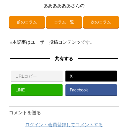
ああああああさんの
前のコラム
コラム一覧
次のコラム
※本記事はユーザー投稿コンテンツです。
共有する
URLコピー
X
LINE
Facebook
コメントを送る
ログイン・会員登録してコメントする