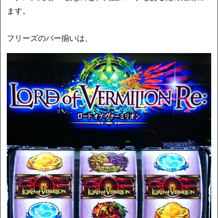
ます。
フリーズのバー揃いは、