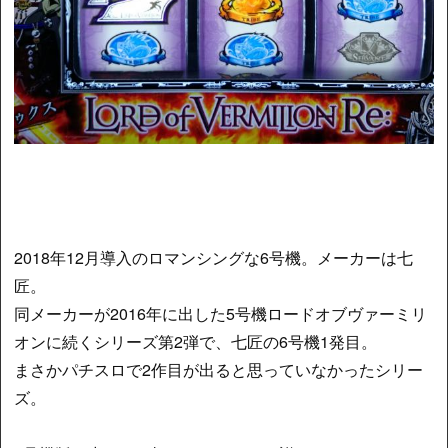
2018年12月導入のロマンシングな6号機。メーカーは七
匠。
同メーカーが2016年に出した5号機ロードオブヴァーミリ
オンに続くシリーズ第2弾で、七匠の6号機1発目。
まさかパチスロで2作目が出ると思っていなかったシリー
ズ。