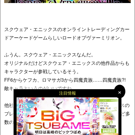
スクウェア・エニックスのオンライントレーディングカー
ドアーケードゲームらしいロードオブヴァーミリオン。
ふうん。スクウェア・エニックスなんだ。
オリジナルだけどスクウェア・エニックスの他作品からも
キャラクターが参戦しているそう。
FF6からケフカ、ロマサガ3から四魔貴族……四魔貴族?!
敵キャラというのがいいですね。
×
×
注目情報
他社からの参戦もあるようで、アークシステムワークスの
ブレイブルーやSNKのキングオブファイターズなどなど多
数のタイトル、キャラクターが集結。