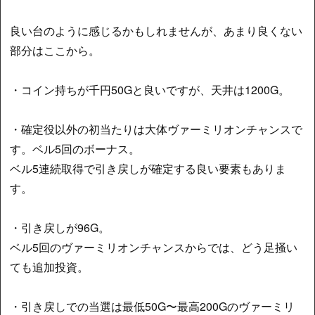
良い台のように感じるかもしれませんが、あまり良くない
部分はここから。
・コイン持ちが千円50Gと良いですが、天井は1200G。
・確定役以外の初当たりは大体ヴァーミリオンチャンスで
す。ベル5回のボーナス。
ベル5連続取得で引き戻しが確定する良い要素もありま
す。
・引き戻しが96G。
ベル5回のヴァーミリオンチャンスからでは、どう足掻い
ても追加投資。
・引き戻しでの当選は最低50G〜最高200Gのヴァーミリ