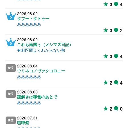
3
4
2026.08.02
タブー・タトゥー
ああああああ
3
2
2026.08.02
これも南国ぅ（メシマズ日記）
有利区間よくわからない勢
3
4
2026.08.04
ウミネコノヴァクコロニー
ああああああ
2
4
2026.08.03
謎解きは稼働のあとで
ああああああ
2
0
2026.07.31
喧嘩祭