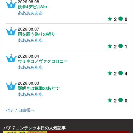
2026.08.08
鉄拳4デビルVer.
ああああああ
2
0
2026.08.07
雨を願う偽りの祈り
ああああああ
2
1
2026.08.04
ウミネコノヴァクコロニー
ああああああ
2
4
2026.08.03
謎解きは稼働のあとで
ああああああ
2
0
パチ７自由帳へ
パチ７コンテンツ本日の人気記事