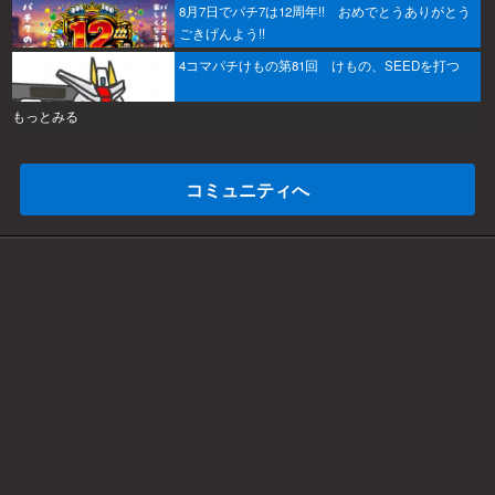
8月7日でパチ7は12周年!! おめでとうありがとう
ごきげんよう!!
4コマパチけもの第81回 けもの、SEEDを打つ
もっとみる
コミュニティへ