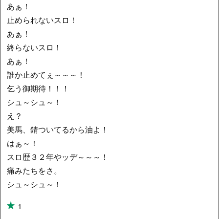
あぁ！
止められないスロ！
あぁ！
終らないスロ！
あぁ！
誰か止めてぇ～～～！
乞う御期待！！！
シュ～シュ～！
え？
美馬、錆ついてるから油よ！
はぁ～！
スロ歴３２年やッデ～～～！
痛みたちをさ。
シュ～シュ～！
1