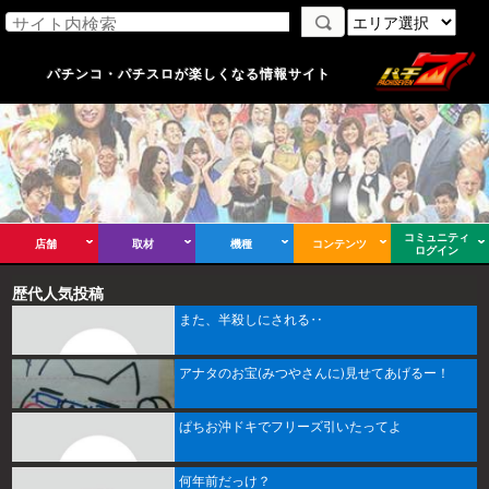
パチンコ・パチスロが楽しくなる情報サイト
コミュニティ
店舗
取材
機種
コンテンツ
ログイン
歴代人気投稿
また、半殺しにされる‥
アナタのお宝(みつやさんに)見せてあげるー！
ぱちお沖ドキでフリーズ引いたってよ
何年前だっけ？