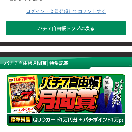
ログイン・会員登録してコメントする
パチ７自由帳トップに戻る
パチ７自由帳月間賞│特集記事