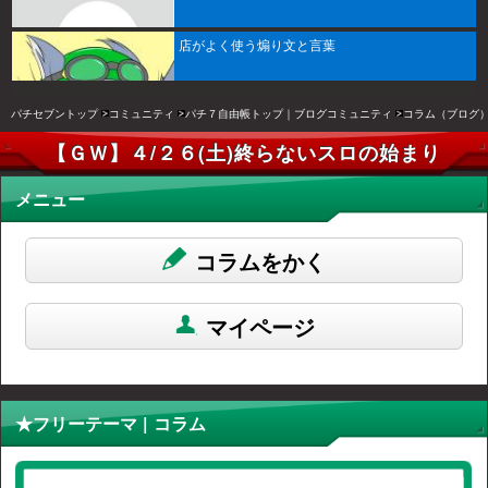
店がよく使う煽り文と言葉
パチセブントップ
コミュニティ
パチ７自由帳トップ｜ブログコミュニティ
コラム（ブログ
【ＧＷ】４/２６(土)終らないスロの始まり
メニュー
コラムをかく
マイページ
★フリーテーマ | コラム