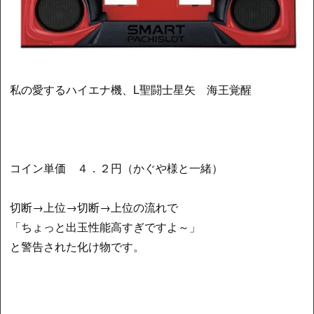
私の愛するハイエナ機、L聖闘士星矢 海王覚醒
コイン単価 ４．２円（かぐや様と一緒）
切断→上位→切断→上位の流れで
「ちょっと出玉性能高すぎですよ～」
と警告された化け物です。