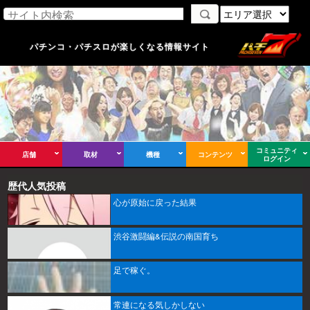
パチンコ・パチスロが楽しくなる情報サイト
コミュニティ
店舗
取材
機種
コンテンツ
ログイン
歴代人気投稿
心が原始に戻った結果
渋谷激闘編&伝説の南国育ち
足で稼ぐ。
常連になる気しかしない