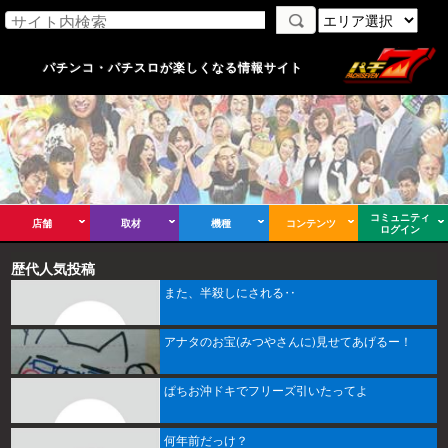
パチンコ・パチスロが楽しくなる情報サイト
コミュニティ
店舗
取材
機種
コンテンツ
ログイン
歴代人気投稿
また、半殺しにされる‥
アナタのお宝(みつやさんに)見せてあげるー！
ぱちお沖ドキでフリーズ引いたってよ
何年前だっけ？