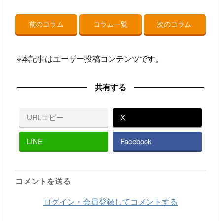
前のコラム
コラム一覧
次のコラム
※本記事はユーザー投稿コンテンツです。
共有する
URLコピー
X
LINE
Facebook
コメントを送る
ログイン・会員登録してコメントする