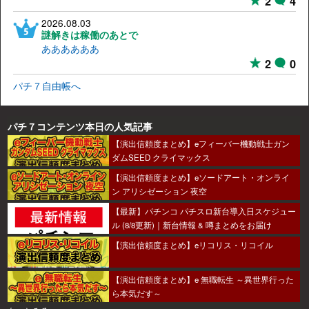
2
4
2026.08.03
謎解きは稼働のあとで
ああああああ
2
0
パチ７自由帳へ
パチ７コンテンツ本日の人気記事
【演出信頼度まとめ】eフィーバー機動戦士ガン
ダムSEED クライマックス
【演出信頼度まとめ】eソードアート・オンライ
ン アリシゼーション 夜空
【最新】パチンコ パチスロ新台導入日スケジュー
ル (8/8更新)｜新台情報 & 噂まとめをお届け
【演出信頼度まとめ】eリコリス・リコイル
【演出信頼度まとめ】e 無職転生 ～異世界行った
ら本気だす～