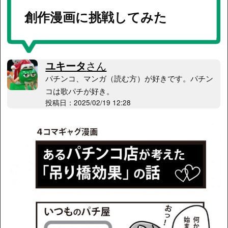
創作漫画に挑戦してみた
ユキータ
さん
パチンコ、マンガ（読む方）が好きです。パチン
コは歌パチが好き。
投稿日：2025/02/19 12:28