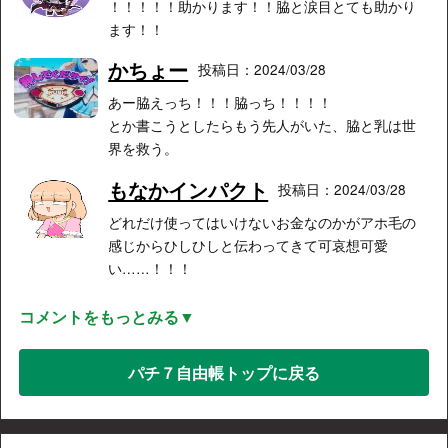
！！！！！助かります！！脇と涙目とても助かり
ます！！
かちょー
投稿日：2024/03/28
あー脇えっち！！！脇っち！！！！
とか書こうとしたらもう先人がいた、脇と乳は世
界を救う。
もなかインパクト
投稿日：2024/03/28
どれだけ使ってはいけないお金なのかがアホ毛の
感じからひしひしと伝わってきて可哀想可愛
い……！！！
コメントをもっとみる▼
パチ７自由帳トップに戻る