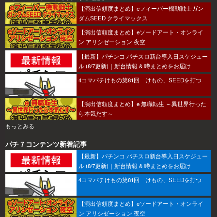
【演出信頼度まとめ】eフィーバー機動戦士ガン
ダムSEED クライマックス
【演出信頼度まとめ】eソードアート・オンライ
ン アリシゼーション 夜空
【最新】パチンコ パチスロ新台導入日スケジュー
ル (8/7更新)｜新台情報 & 噂まとめをお届け
4コマパチけもの第81回 けもの、SEEDを打つ
【演出信頼度まとめ】e 無職転生 ～異世界行った
ら本気だす～
もっとみる
パチ７コンテンツ新着記事
【最新】パチンコ パチスロ新台導入日スケジュー
ル (8/7更新)｜新台情報 & 噂まとめをお届け
4コマパチけもの第81回 けもの、SEEDを打つ
【演出信頼度まとめ】eソードアート・オンライ
ン アリシゼーション 夜空