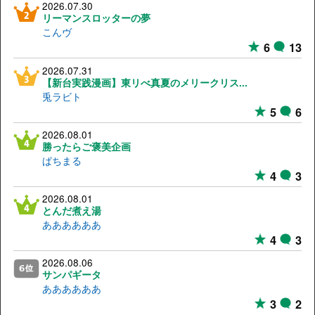
2026.07.30
リーマンスロッターの夢
こんヴ
6
13
2026.07.31
【新台実践漫画】東リべ真夏のメリークリス...
兎ラビト
5
6
2026.08.01
勝ったらご褒美企画
ぱちまる
4
3
2026.08.01
とんだ煮え湯
ああああああ
4
3
2026.08.06
サンパギータ
ああああああ
3
2