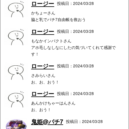
ロージー
投稿日：2024/03/28
かちょーさん
脇と乳でパチ7自由帳を救おう
ロージー
投稿日：2024/03/28
もなかインパクトさん
アホ毛しなしなにしたの気づいてくれて感謝で
す！
ロージー
投稿日：2024/03/28
さみらいさん
お、お、おう！
ロージー
投稿日：2024/03/28
あんかけちゃーはんさん
お、おう！
鬼姫@パチ7
投稿日：2024/03/28