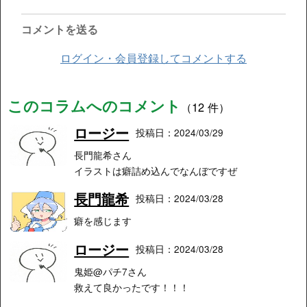
コメントを送る
ログイン・会員登録してコメントする
このコラムへのコメント
（12 件）
ロージー
投稿日：2024/03/29
長門龍希さん
イラストは癖詰め込んでなんぼですぜ
長門龍希
投稿日：2024/03/28
癖を感じます
ロージー
投稿日：2024/03/28
鬼姫@パチ7さん
救えて良かったです！！！