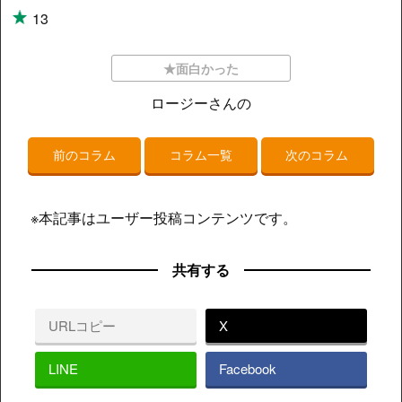
13
★面白かった
ロージーさんの
前のコラム
コラム一覧
次のコラム
※本記事はユーザー投稿コンテンツです。
共有する
URLコピー
X
LINE
Facebook