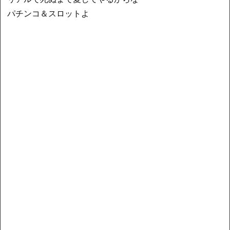
パチンコ＆スロットよ