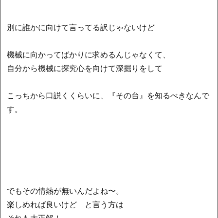
別に誰かに向けて言ってる訳じゃないけど
機械に向かってばかりに求めるんじゃなくて、
自分から機械に探究心を向けて深掘りをして
こっちから口説くくらいに、『その台』を知るべきなんで
す。
でもその情熱が無いんだよね〜。
楽しめれば良いけど と言う方は
それも大正解！