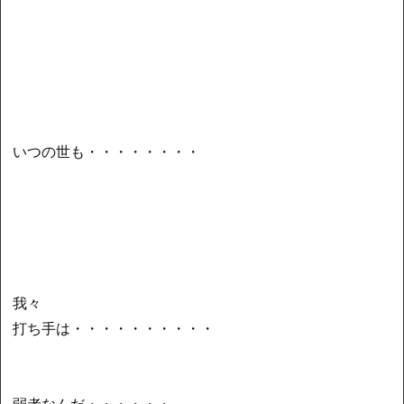
いつの世も・・・・・・・・
我々
打ち手は・・・・・・・・・・
弱者なんだ・・・・・・