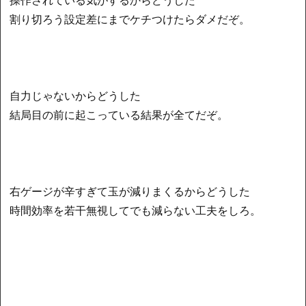
割り切ろう設定差にまでケチつけたらダメだぞ。
自力じゃないからどうした
結局目の前に起こっている結果が全てだぞ。
右ゲージが辛すぎて玉が減りまくるからどうした
時間効率を若干無視してでも減らない工夫をしろ。