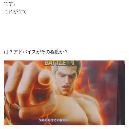
です。
これが全て
は？アドバイスがその程度か？