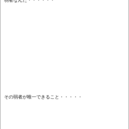
その弱者が唯一できること・・・・・