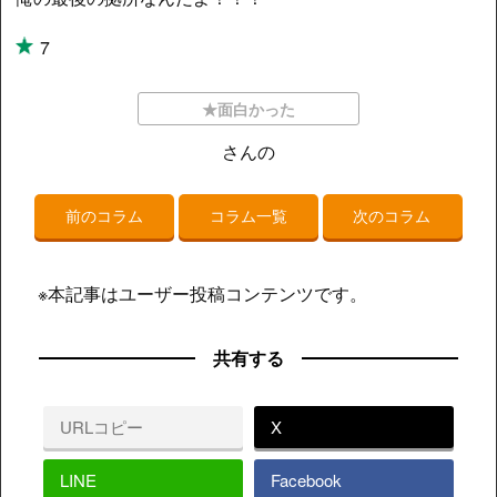
7
★面白かった
さんの
前のコラム
コラム一覧
次のコラム
※本記事はユーザー投稿コンテンツです。
共有する
URLコピー
X
LINE
Facebook