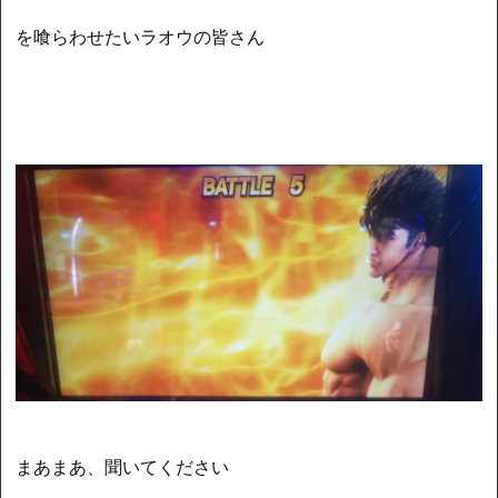
を喰らわせたいラオウの皆さん
まあまあ、聞いてください