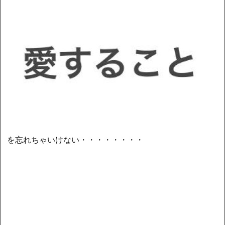
を忘れちゃいけない・・・・・・・・