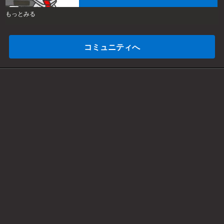
もっとみる
コミュニティへ