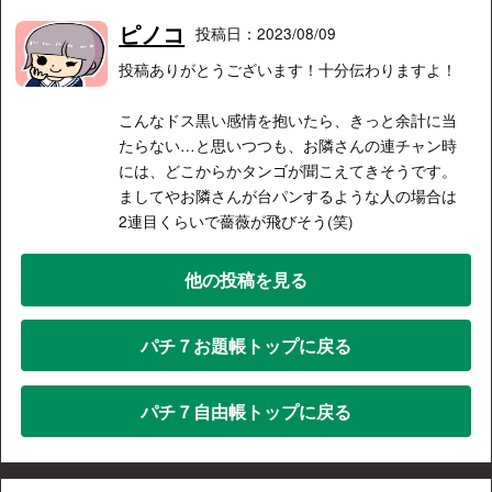
ピノコ
投稿日：2023/08/09
投稿ありがとうございます！十分伝わりますよ！
こんなドス黒い感情を抱いたら、きっと余計に当
たらない…と思いつつも、お隣さんの連チャン時
には、どこからかタンゴが聞こえてきそうです。
ましてやお隣さんが台パンするような人の場合は
2連目くらいで薔薇が飛びそう(笑)
他の投稿を見る
パチ７お題帳トップに戻る
パチ７自由帳トップに戻る