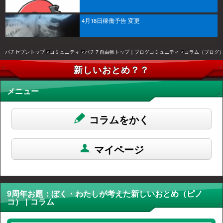
4月18日稼働予告 変更
パチセブントップ
コミュニティ
パチ７自由帳トップ｜ブログコミュニティ
コラム（ブログ
新しいおとめ？？
メニュー
コラムをかく
マイページ
9周年お題：ぼく・わたしが考えた新しいおとめ（ピノ
コ） | コラム