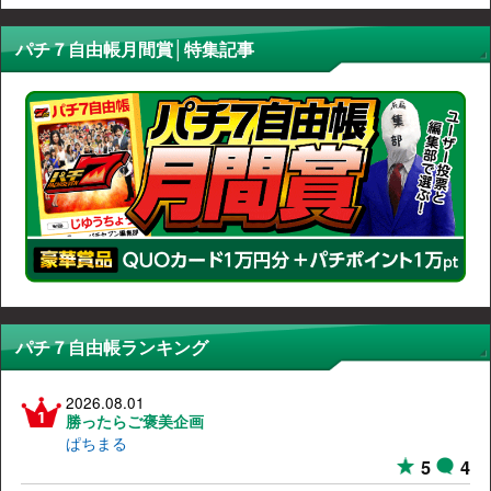
パチ７自由帳月間賞│特集記事
パチ７自由帳ランキング
2026.08.01
勝ったらご褒美企画
ぱちまる
5
4