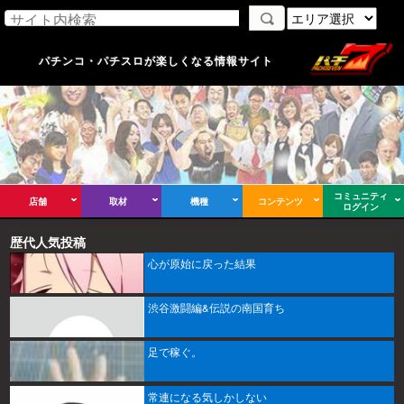
パチンコ・パチスロが楽しくなる情報サイト
コミュニティ
店舗
取材
機種
コンテンツ
ログイン
歴代人気投稿
心が原始に戻った結果
渋谷激闘編&伝説の南国育ち
足で稼ぐ。
常連になる気しかしない