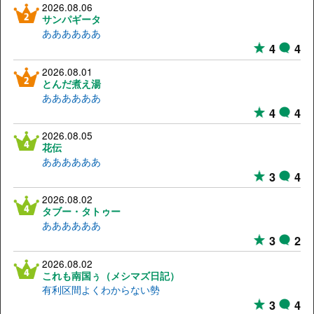
2026.08.06
サンパギータ
ああああああ
4
4
2026.08.01
とんだ煮え湯
ああああああ
4
4
2026.08.05
花伝
ああああああ
3
4
2026.08.02
タブー・タトゥー
ああああああ
3
2
2026.08.02
これも南国ぅ（メシマズ日記）
有利区間よくわからない勢
3
4