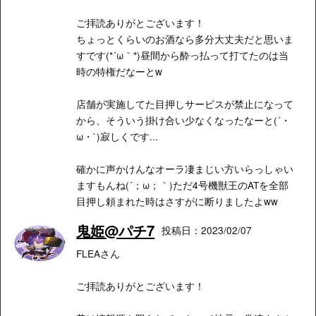
ご拝読ありがとございます！
ちょっとくらいのお酒なら多分大丈夫だと思いま
すです(*´ω｀*)昼間から酔っ払って打てたのは当
時の特権だなーとw
店舗が実施してた目押しサービスが禁止になって
から、そういう掛け合い少なくなったなーと(´・
ω・`)寂しくです...
確かに声かけんなオーラ凄まじい方いらっしゃい
ますもんね(´；ω；｀)ただ4号機獣王のATを全部
目押し頼まれた時はさすがに断りましたよww
鬼姫@パチ7
投稿日：2023/02/07
FLEAさん
ご拝読ありがとございます！