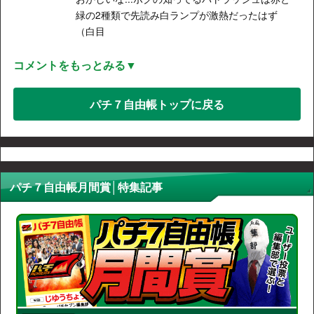
緑の2種類で先読み白ランプが激熱だったはず
（白目
コメントをもっとみる▼
パチ７自由帳トップに戻る
パチ７自由帳月間賞│特集記事