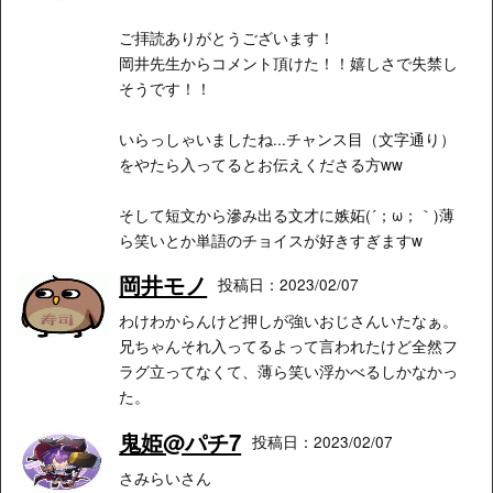
ご拝読ありがとうございます！
岡井先生からコメント頂けた！！嬉しさで失禁し
そうです！！
いらっしゃいましたね...チャンス目（文字通り）
をやたら入ってるとお伝えくださる方ww
そして短文から滲み出る文才に嫉妬(´；ω；｀)薄
ら笑いとか単語のチョイスが好きすぎますw
岡井モノ
投稿日：2023/02/07
わけわからんけど押しが強いおじさんいたなぁ。
兄ちゃんそれ入ってるよって言われたけど全然フ
ラグ立ってなくて、薄ら笑い浮かべるしかなかっ
た。
鬼姫@パチ7
投稿日：2023/02/07
さみらいさん