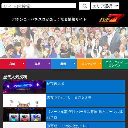
パチンコ・パチスロが楽しくなる情報サイト
コミュニティ
店舗
取材
機種
コンテンツ
ログイン
歴代人気投稿
秘宝伝レポ
真夜中てらこり ６月２３日
【ノーマル部(仮)】バーサス素敵1確とノーマル連
れスロ
激写成･･･いや失敗だコレ！