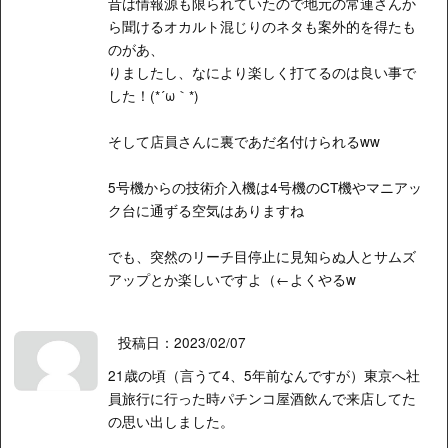
昔は情報源も限られていたので地元の常連さんか
ら聞けるオカルト混じりのネタも案外的を得たも
のがあ、
りましたし、なにより楽しく打てるのは良い事で
した！(*´ω｀*)
そして店員さんに裏であだ名付けられるww
5号機からの技術介入機は4号機のCT機やマニアッ
ク台に通ずる空気はありますね
でも、突然のリーチ目停止に見知らぬ人とサムズ
アップとか楽しいですよ（←よくやるw
投稿日：2023/02/07
21歳の頃（言うて4、5年前なんですが）東京へ社
員旅行に行った時パチンコ屋酒飲んで来店してた
の思い出しました。