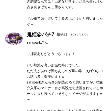
さ調整なんて全く出来ない椅子。どれも失われた
古き良きぱちんこ屋さんです。
ドル箱で頭小突いてくるのはどうかと思いました
がｗ
鬼姫@パチ7
投稿日：2023/02/06
sin sparkさん
ご拝読ありがとうございます！
いい加減が良い加減な時代でした。
ただ光があれば闇もあるのが世の常。えげつない
お話も多々御座いますｗ
sin sparkさんも多分馴染めると思いますが、技術
介入系のマイナー台が高設定で放置されているホ
ールに入り浸っていそうなイメージがありますｗ
ｗ
おかしいな...ボクの知ってるパトラッシュは赤と