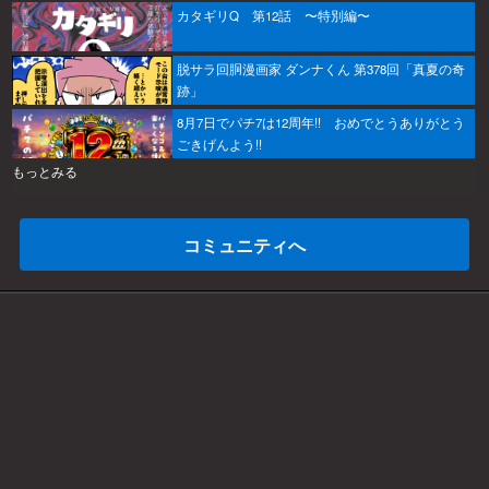
カタギリQ 第12話 〜特別編〜
脱サラ回胴漫画家 ダンナくん 第378回「真夏の奇
跡」
8月7日でパチ7は12周年!! おめでとうありがとう
ごきげんよう!!
もっとみる
コミュニティへ