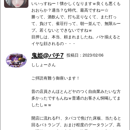
いいっすねー！懐かしくなりますｗ良くも悪くも
おおらか？適当？な時代、最高ですねー☆
勝って、酒飲んで、打ち足りなくて、また打っ
て、負けて、雀荘行って、朝一並んで、無限ルー
プ。若くないとできないですねｗ
目押しは、本当、頼まれましたね。バケ揃えると
イヤな顔されるの・・・
鬼姫@パチ7
投稿日：2023/02/06
ししょーさん
ご拝読有難う御座います！
昔の店員さんほとんどヤのつく自由業みたいな方
多かったですもんねｗ普通のお客さん恫喝してま
したしｗｗ
開店に流れるF1、タバコで焦げた床板、当たると
回るパトランプ、おまけ程度のデータランプ、高