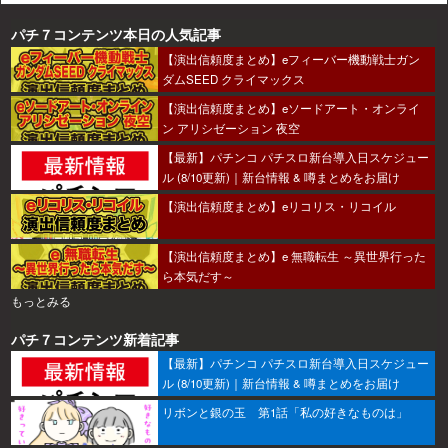
パチ７コンテンツ本日の人気記事
【演出信頼度まとめ】eフィーバー機動戦士ガン
ダムSEED クライマックス
【演出信頼度まとめ】eソードアート・オンライ
ン アリシゼーション 夜空
【最新】パチンコ パチスロ新台導入日スケジュー
ル (8/10更新)｜新台情報 & 噂まとめをお届け
【演出信頼度まとめ】eリコリス・リコイル
【演出信頼度まとめ】e 無職転生 ～異世界行った
ら本気だす～
もっとみる
パチ７コンテンツ新着記事
【最新】パチンコ パチスロ新台導入日スケジュー
ル (8/10更新)｜新台情報 & 噂まとめをお届け
リボンと銀の玉 第1話「私の好きなものは」