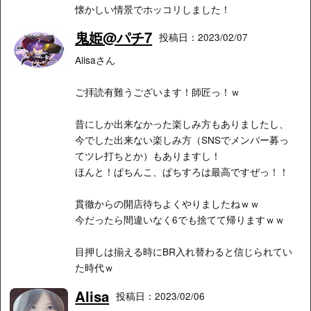
懐かしい情景でホッコリしました！
鬼姫@パチ7
投稿日：2023/02/07
Alisaさん
ご拝読有難うございます！師匠っ！ｗ
昔にしか出来なかった楽しみ方もありましたし、
今でした出来ない楽しみ方（SNSでメンバー募っ
てツレ打ちとか）もありますし！
ほんと！ぱちんこ、ぱちすろは最高ですぜっ！！
貫徹からの開店待ちよくやりましたねｗｗ
今だったら間違いなく6でも捨てて帰りますｗｗ
目押しは揃える時にBR入れ替わると信じられてい
た時代ｗ
Alisa
投稿日：2023/02/06